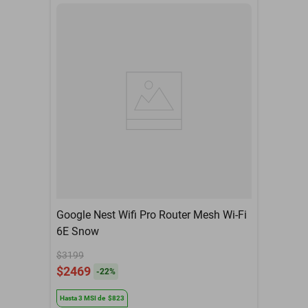
Google Nest Wifi Pro Router Mesh Wi-Fi
6E Snow
$3199
$2469
-
22
%
Hasta
3
MSI
de
$823