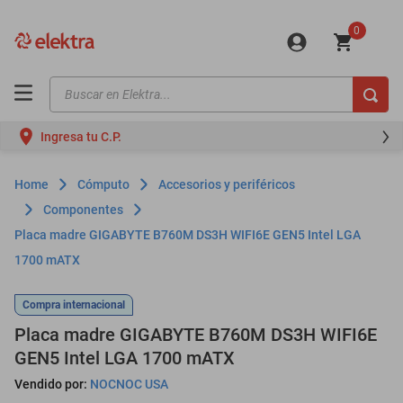
0
Buscar en Elektra...
TÉRMINOS MÁS BUSCADOS
Ingresa tu C.P.
motos
moto
Cómputo
Accesorios y periféricos
celulares
Componentes
Placa madre GIGABYTE B760M DS3H WIFI6E GEN5 Intel LGA
iphones
1700 mATX
refrigeradores
lavadoras
Compra internacional
Placa madre GIGABYTE B760M DS3H WIFI6E
colchones
GEN5 Intel LGA 1700 mATX
salas
Vendido por:
NOCNOC USA
oppo