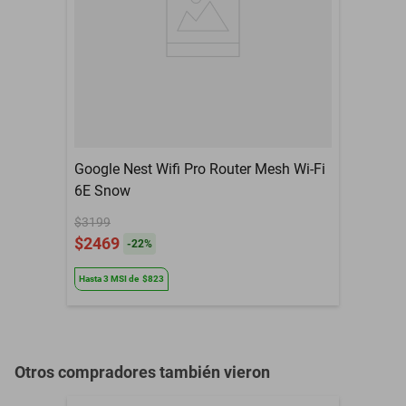
memoria Intel XMP. - Conectividad integral: 1 ranura PCIe 5.0 x16
Garantía con Proveedor
Sin garantía
con blindaje PCIe UD reforzado, 2 ranuras PCIe 4.0 M.2, 2 ranuras
PCIe 3.0 M.2, 1 puerto USB 3.2 Gen 2 tipo C y 3 puertos USB 3.2
Tipo de Conector
24 pines
Gen 1 para una configuración sencilla.
Meses de Garantía
NO APLICA
Google Nest Wifi Pro Router Mesh Wi-Fi
6E Snow
$3199
$2469
-
22
%
Hasta
3
MSI
de
$823
Otros compradores también vieron