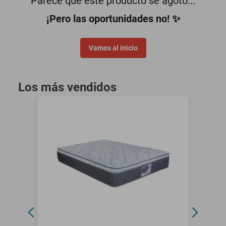
Parece que este producto se agotó...
oppo
¡Pero las oportunidades no! ✨
Vamos al inicio
Los más vendidos