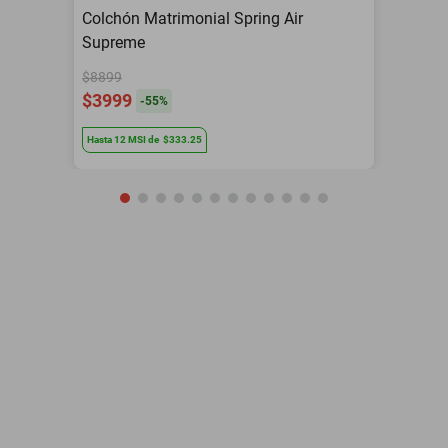
Colchón Matrimonial Spring Air
Supreme
$8899
$3999
-
55
%
Hasta
12
MSI
de
$333.25