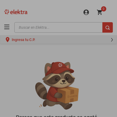
0
Buscar en Elektra...
TÉRMINOS MÁS BUSCADOS
Ingresa tu C.P.
motos
moto
celulares
iphones
refrigeradores
lavadoras
colchones
salas
motoneta