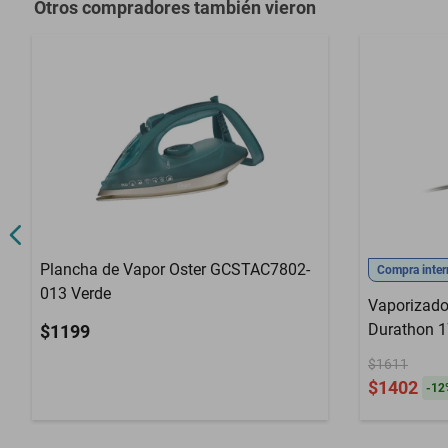
Otros compradores también vieron
Plancha de Vapor Oster GCSTAC7802-
Compra inter
013 Verde
Vaporizado
Durathon 
$1199
$1611
$1402
-
12