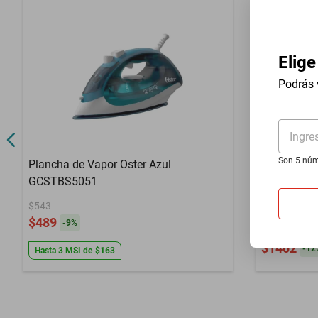
Ahorro de Energía
No
Aprovecha tu Crédito y descubre todos los beneficios que tiene para ti
Color
Rojo
Control de Temperatura
Manual
Elige
Podrás 
Golpe de Vapor
Sí
Material
Cerámica
Ingre
Voltaje
127 V
Son 5 núm
Plancha de Vapor Oster Azul
Compra inter
GCSTBS5051
Vaporizado
$543
Durathon 
$489
-
9
%
$1611
$1402
-
12
Hasta
3
MSI
de
$163