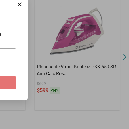
2 M
1250 W
s
irst Class
Plancha de Vapor Koblenz PKK-550 SR
Anti-Calc Rosa
$699
$599
-
14
%