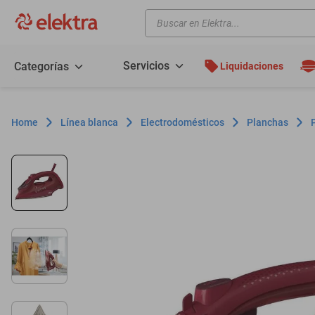
Buscar en Elektra...
TÉRMINOS MÁS BUSCADOS
motos
Servicios
Categorías
Liquidaciones
moto
celulares
Línea blanca
Electrodomésticos
Planchas
iphones
refrigeradores
lavadoras
colchones
salas
oppo
minisplit