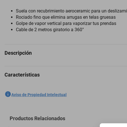
Suela con recubrimiento aeroceramic para un deslizam
Rociado fino que elimina arrugas en telas gruesas
Golpe de vapor vertical para vaporizar tus prendas
Cable de 2 metros giratorio a 360°
Descripción
Características
Mantén tus prendas libre de arrugas con una de las planchas de la mar
La plancha Oster AEROGLIDE está pensada para quienes buscan result
SKU
10006484
Aviso de Propiedad Intelectual
más difíciles. Su suela Aeroceramic se desliza 30% mejor y es 50% m
Marca
OSTER
Incluye golpe de vapor vertical para usar sin tabla, punta de precisión
Modelo
GCSTAC7201
función de autolimpieza que prolonga su vida útil y sistema antigoteo
Productos Relacionados