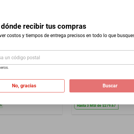
Longitud del Cable
.
Potencia en Watts
 dónde recibir tus compras
ver costos y tiempos de entrega precisos en todo lo que busque
sa un código postal
eros.
Plancha de Vapor Rowenta F
nacional
Morada DA1560U2
r de ropa Hamilton Beach
No, gracias
Buscar
1700W 300ml 11559
$932
$839
-
9
%
%
Hasta
3
MSI
de
$279.67