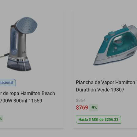
Plancha de Vapor Hamilton
nacional
Durathon Verde 19807
r de ropa Hamilton Beach
1700W 300ml 11559
$854
$769
-
9
%
%
Hasta
3
MSI
de
$256.33