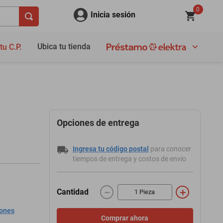
0
Inicia sesión
Ubica tu tienda
tu C.P.
Opciones de entrega
Ingresa tu código postal
para conocer
tiempos de entrega y costos de envío
－
＋
Cantidad
iones
Comprar ahora