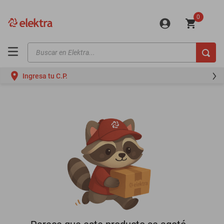
0
Buscar en Elektra...
TÉRMINOS MÁS BUSCADOS
Ingresa tu C.P.
motos
moto
celulares
iphones
refrigeradores
lavadoras
colchones
salas
oppo