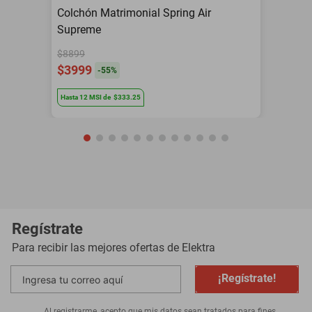
Colchón Matrimonial Spring Air
Supreme
$8899
$3999
-
55
%
Hasta
12
MSI
de
$333.25
Regístrate
Para recibir las mejores ofertas de
Elektra
¡Regístrate!
Al registrarme, acepto que mis datos sean tratados para fines