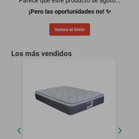
Parece que este producto se agotó...
motoneta
¡Pero las oportunidades no! ✨
Vamos al inicio
Los más vendidos