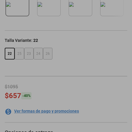
motoneta
Talla Variante
:
22
22
25
23
24
26
$1095
$657
-
40
%
Ver formas de pago y promociones