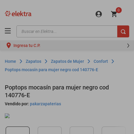
0
Buscar en Elektra...
TÉRMINOS MÁS BUSCADOS
Ingresa tu C.P.
motos
moto
Zapatos
Zapatos de Mujer
Confort
celulares
Poptops mocasín para mujer negro cod 140776-E
iphones
Poptops mocasín para mujer negro cod
refrigeradores
140776-E
lavadoras
Vendido por:
pakarzapaterias
colchones
salas
oppo