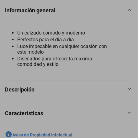
Información general
Un calzado cómodo y moderno
Perfectos para el día a día
Luce impecable en cualquier ocasión con
este modelo
Diseñados para ofrecer la máxima
comodidad y estilo
Descripción
Características
Modelo 4852 corte piel forro sintético suela sintética.
Mocasín para mujer Zapato tipo mocasín para mujer
SKU
1301528623
Aviso de Propiedad Intelectual
confeccionado en material sintético de color azul marino profundo.