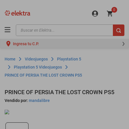
0
Buscar en Elektra...
TÉRMINOS MÁS BUSCADOS
Ingresa tu C.P.
motos
moto
Videojuegos
Playstation 5
celulares
Playstation 5 Videojuegos
PRINCE OF PERSIA THE LOST CROWN PS5
iphones
refrigeradores
PRINCE OF PERSIA THE LOST CROWN PS5
lavadoras
Vendido por:
mandalibre
colchones
salas
motoneta