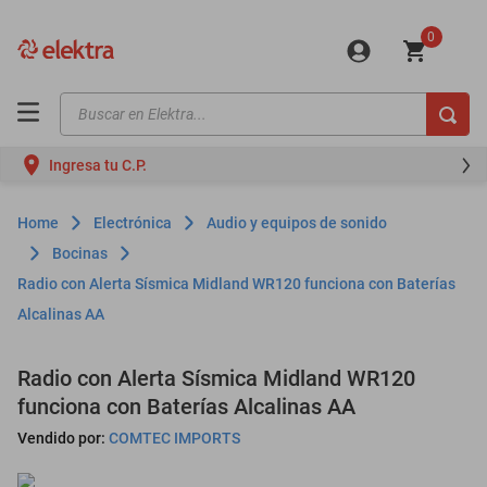
0
Buscar en Elektra...
TÉRMINOS MÁS BUSCADOS
Ingresa tu C.P.
motos
moto
Electrónica
Audio y equipos de sonido
celulares
Bocinas
Radio con Alerta Sísmica Midland WR120 funciona con Baterías
iphones
Alcalinas AA
refrigeradores
lavadoras
Radio con Alerta Sísmica Midland WR120
funciona con Baterías Alcalinas AA
colchones
Vendido por:
COMTEC IMPORTS
salas
oppo