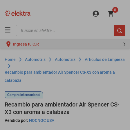
0
Buscar en Elektra...
TÉRMINOS MÁS BUSCADOS
Ingresa tu C.P.
motos
moto
Automotriz
Automotriz
Artículos de Limpieza
celulares
Recambio para ambientador Air Spencer CS-X3 con aroma a
iphones
calabaza
refrigeradores
Compra internacional
lavadoras
Recambio para ambientador Air Spencer CS-
colchones
X3 con aroma a calabaza
salas
Vendido por:
NOCNOC USA
oppo