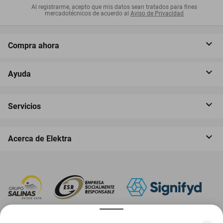
Al registrarme, acepto que mis datos sean tratados para fines
mercadotécnicos de acuerdo al
Aviso de Privacidad
Compra ahora
Ayuda
Servicios
Acerca de Elektra
‎ Descarga nuestra App Elektra