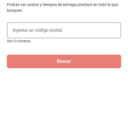
Reloj de lujo
Podrás ver costos y tiempos de entrega precisos en todo lo que
excelente calidad
busques
Ingresa un código postal
Descripción
Son 5 números.
Características
Reloj CURREN KRED771921 Hombre Plateado
Buscar
SKU
1300772920
Aviso de Propiedad Intelectual
Marca
CURREN
Productos Relacionados
Modelo
KRED771921
Material
Acero Inoxidable
Material de la Correa
Acero Inoxidable