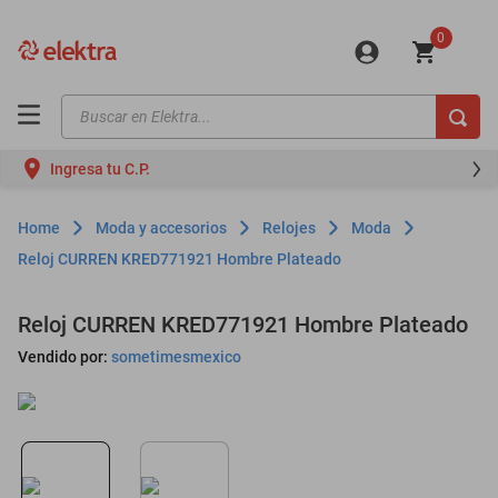
0
Buscar en Elektra...
TÉRMINOS MÁS BUSCADOS
Ingresa tu C.P.
motos
moto
Moda y accesorios
Relojes
Moda
celulares
Reloj CURREN KRED771921 Hombre Plateado
iphones
Reloj CURREN KRED771921 Hombre Plateado
refrigeradores
Vendido por:
sometimesmexico
lavadoras
colchones
salas
oppo