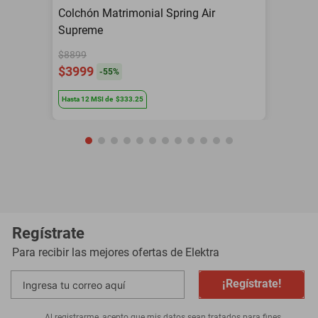
Colchón Matrimonial Spring Air
Supreme
$8899
$3999
-
55
%
Hasta
12
MSI
de
$333.25
Regístrate
Para recibir las mejores ofertas de
Elektra
¡Regístrate!
Al registrarme, acepto que mis datos sean tratados para fines