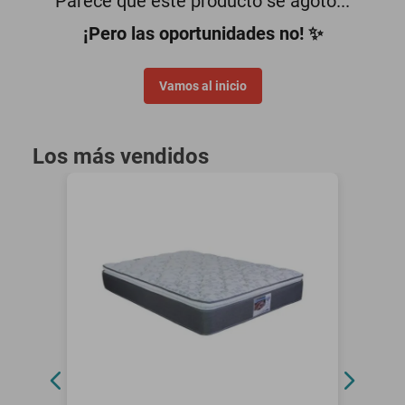
Parece que este producto se agotó...
minisplit
¡Pero las oportunidades no! ✨
Vamos al inicio
Los más vendidos