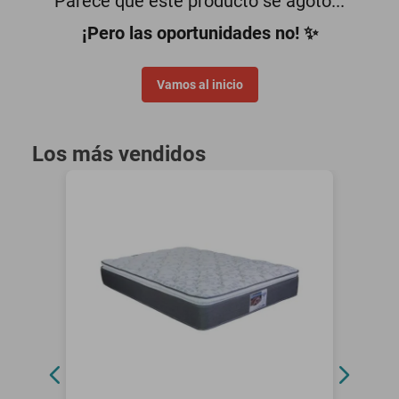
Parece que este producto se agotó...
motoneta
¡Pero las oportunidades no! ✨
Vamos al inicio
Los más vendidos