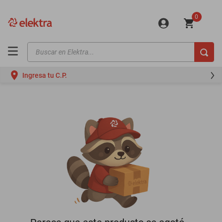
0
Buscar en Elektra...
TÉRMINOS MÁS BUSCADOS
Ingresa tu C.P.
motos
moto
celulares
iphones
refrigeradores
lavadoras
colchones
salas
oppo