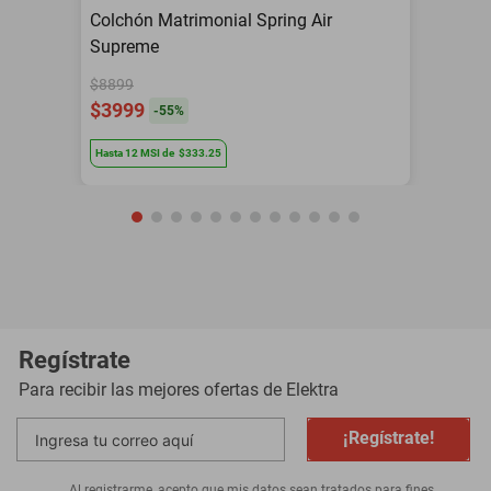
Colchón Matrimonial Spring Air
Supreme
$8899
$3999
-
55
%
Hasta
12
MSI
de
$333.25
Regístrate
Para recibir las mejores ofertas de
Elektra
¡Regístrate!
Al registrarme, acepto que mis datos sean tratados para fines