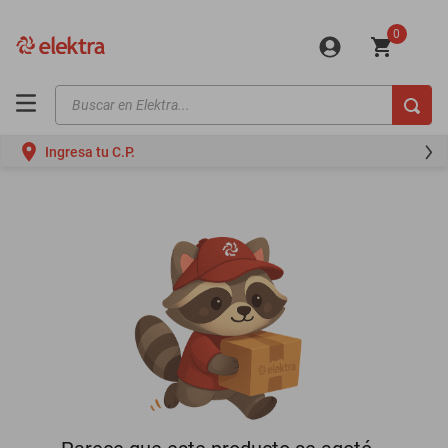
0
Buscar en Elektra...
TÉRMINOS MÁS BUSCADOS
Ingresa tu C.P.
motos
moto
celulares
iphones
refrigeradores
lavadoras
colchones
salas
oppo