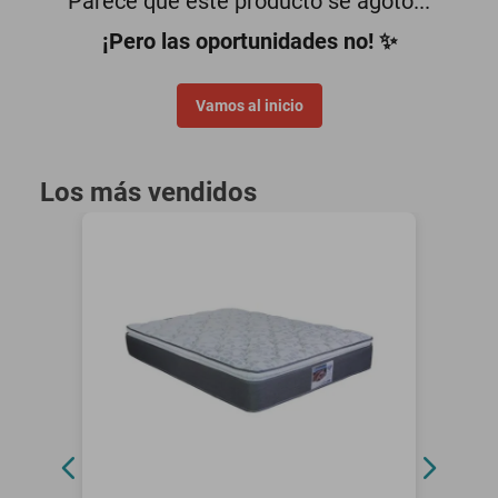
Parece que este producto se agotó...
minisplit
¡Pero las oportunidades no! ✨
Vamos al inicio
Los más vendidos