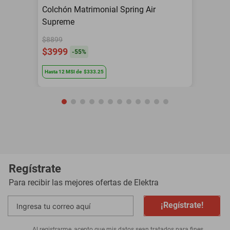
Colchón Matrimonial Spring Air
Supreme
$8899
$3999
-
55
%
Hasta
12
MSI
de
$333.25
Regístrate
Para recibir las mejores ofertas de
Elektra
¡Regístrate!
Al registrarme, acepto que mis datos sean tratados para fines