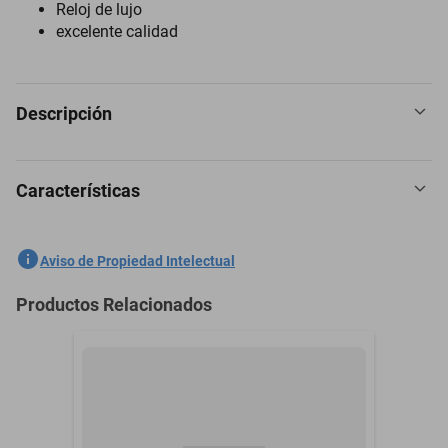
Reloj de lujo
excelente calidad
Descripción
Características
Reloj CURREN KREE0903 Hombre Negro
SKU
1300774524
Aviso de Propiedad Intelectual
Marca
CURREN
Productos Relacionados
Modelo
KREE0903
Material
Silicona
Material de la Correa
Silicona