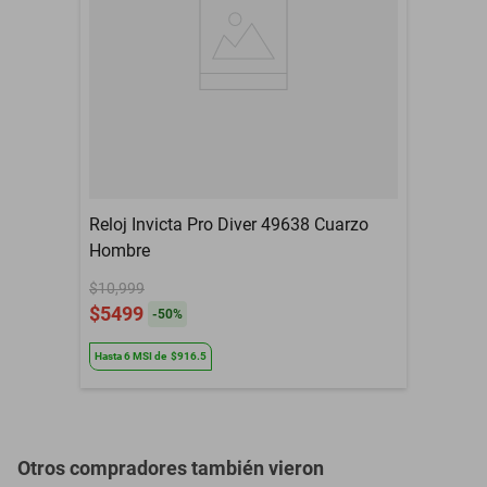
Material del Cristal
Cristal
Resistencia al Agua
Si
Color
Negro
Color Caratula
Negro
Color Extensible
Negro
Reloj Invicta Pro Diver 49638 Cuarzo
Contenido del Empaque
1 Reloj
Hombre
Defectos de fabrica, no
Garantía con Proveedor
aplica mala
$10,999
manipulacion
$5499
-
50
%
Género
Hombre
Hasta
6
MSI
de
$916.5
Otros compradores también vieron