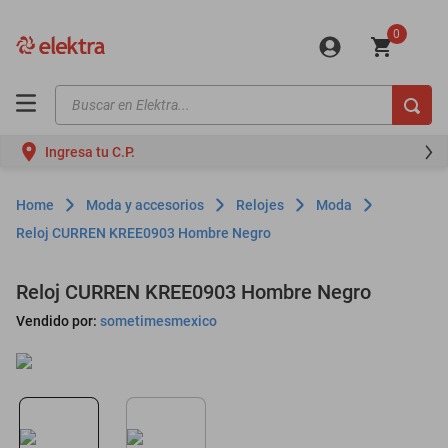
0
Buscar en Elektra...
TÉRMINOS MÁS BUSCADOS
Ingresa tu C.P.
motos
moto
Moda y accesorios
Relojes
Moda
celulares
Reloj CURREN KREE0903 Hombre Negro
iphones
Reloj CURREN KREE0903 Hombre Negro
refrigeradores
Vendido por:
sometimesmexico
lavadoras
colchones
salas
oppo