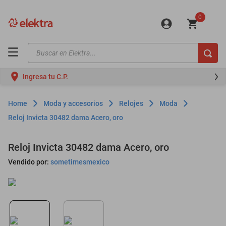
0
Buscar en Elektra...
TÉRMINOS MÁS BUSCADOS
Ingresa tu C.P.
motos
moto
Moda y accesorios
Relojes
Moda
celulares
Reloj Invicta 30482 dama Acero, oro
iphones
Reloj Invicta 30482 dama Acero, oro
refrigeradores
Vendido por:
sometimesmexico
lavadoras
colchones
salas
oppo