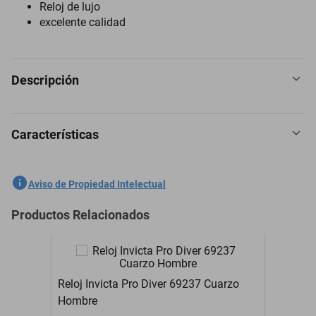
Reloj de lujo
excelente calidad
Descripción
Características
Reloj Invicta 30482 dama Acero, oro
SKU
1300773707
Aviso de Propiedad Intelectual
Marca
INVICTA
Productos Relacionados
Modelo
30482
Material
Acero inoxidable
Reloj Invicta Pro Diver 69237 Cuarzo
Material de la Correa
Acero inoxidable
Hombre