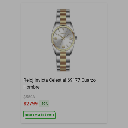
Reloj Invicta Celestial 69177 Cuarzo
Hombre
$5598
$2799
-
50
%
Hasta
6
MSI
de
$466.5