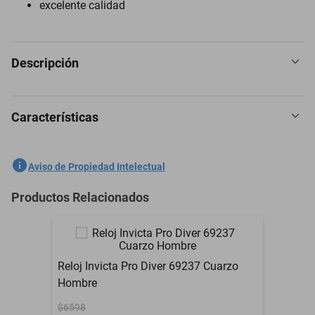
excelente calidad
Descripción
Características
Reloj Invicta 44826 Hombres Oro negro
SKU
1300773712
Aviso de Propiedad Intelectual
Marca
INVICTA
Productos Relacionados
Modelo
44826
Silicona, Acero
Material
inoxidable
Reloj Invicta Pro Diver 69237 Cuarzo
Silicona, Acero
Hombre
Material de la Correa
inoxidable
$6598