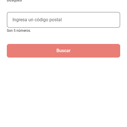
busques
Ingresa un código postal
Son 5 números.
Buscar
Regístrate
Para recibir las mejores ofertas de
Elektra
¡Regístrate!