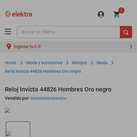
0
Buscar en Elektra...
TÉRMINOS MÁS BUSCADOS
Ingresa tu C.P.
motos
moto
Moda y accesorios
Relojes
Moda
celulares
Reloj Invicta 44826 Hombres Oro negro
iphones
Reloj Invicta 44826 Hombres Oro negro
refrigeradores
Vendido por:
sometimesmexico
lavadoras
colchones
salas
motoneta