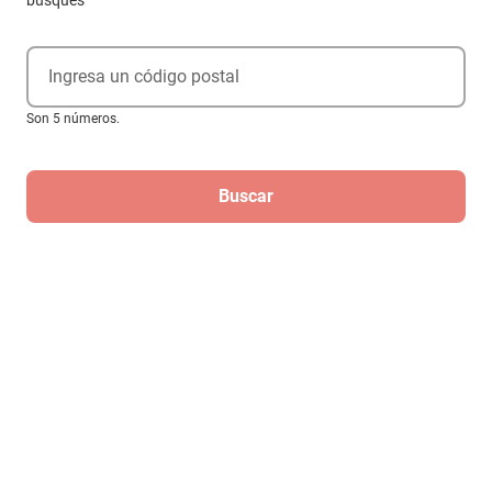
busques
Ingresa un código postal
Son 5 números.
Buscar
Reloj Invicta Pro Diver 50221 Cuarzo
Hombre
$13,799
$6899
-
50
%
Hasta
6
MSI
de
$1,149.83