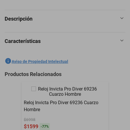
Descripción
Características
Reloj Invicta 47216 Unisexo Oro
SKU
1300772981
Aviso de Propiedad Intelectual
Marca
INVICTA
Productos Relacionados
Modelo
47216
Malla de acero
Material
inoxidable
Reloj Invicta Pro Diver 69236 Cuarzo
Malla de acero
Hombre
Material de la Correa
inoxidable
$6998
Material del Cristal
Flame Fusion
$1599
-
77
%