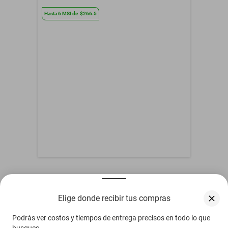
Resistencia al Agua
Si
Hasta
6
MSI
de
$266.5
Color
Oro
Color Caratula
Oro
Color Extensible
Oro
Contenido del Empaque
1 Reloj
Defectos de fabrica, no
Garantía con Proveedor
aplica mala
manipulacion
Género
Unisex
Otros compradores también vieron
Elige donde recibir tus compras
Podrás ver costos y tiempos de entrega precisos en todo lo que