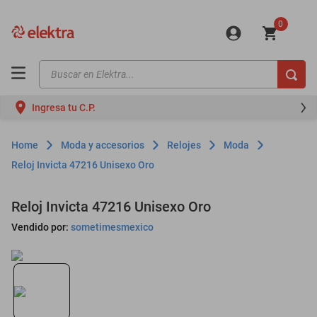
0
Buscar en Elektra...
TÉRMINOS MÁS BUSCADOS
Ingresa tu C.P.
motos
moto
Moda y accesorios
Relojes
Moda
celulares
Reloj Invicta 47216 Unisexo Oro
iphones
Reloj Invicta 47216 Unisexo Oro
refrigeradores
Vendido por:
sometimesmexico
lavadoras
colchones
salas
oppo