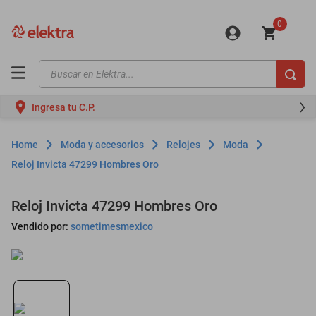
0
Buscar en Elektra...
TÉRMINOS MÁS BUSCADOS
Ingresa tu C.P.
motos
moto
Moda y accesorios
Relojes
Moda
celulares
Reloj Invicta 47299 Hombres Oro
iphones
Reloj Invicta 47299 Hombres Oro
refrigeradores
Vendido por:
sometimesmexico
lavadoras
colchones
salas
motoneta