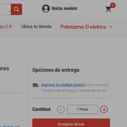
0
Inicia sesión
Ubica tu tienda
tu C.P.
bres
Opciones de entrega
Ingresa tu código postal
para conocer
tiempos de entrega y costos de envío
－
＋
Cantidad
Comprar ahora