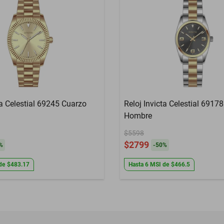
ta Celestial 69245 Cuarzo
Reloj Invicta Celestial 6917
Hombre
$5598
$2799
%
-
50
%
de
$483.17
Hasta
6
MSI
de
$466.5