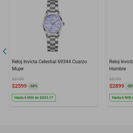
Reloj Invicta Celestial 69344 Cuarzo
Reloj Invic
Mujer
Hombre
$5199
$5799
$2599
$2899
-
50
%
-
50
Hasta
6
MSI
de
$433.17
Hasta
6
MSI