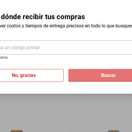
 dónde recibir tus compras
ver costos y tiempos de entrega precisos en todo lo que busque
abrica, no aplica mala
n
sa un código postal
cta Speedway 49104 Cuarzo
Reloj Invicta Pro Diver 6940
Hombre
eros.
$6598
$3299
%
-
50
%
No, gracias
Buscar
de
$474.83
Hasta
6
MSI
de
$549.83