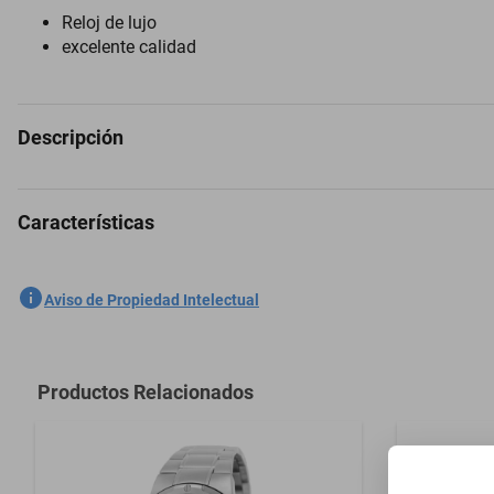
Reloj de lujo
excelente calidad
Descripción
Características
Reloj Invicta 47301 Hombres Acero
SKU
1300774546
Aviso de Propiedad Intelectual
Marca
INVICTA
Modelo
47301
Productos Relacionados
Material
Acero inoxid
Material del Cristal
Flame Fusio