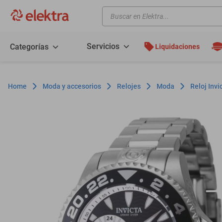
Buscar en Elektra...
TÉRMINOS MÁS BUSCADOS
motos
Servicios
Categorías
Liquidaciones
moto
celulares
Moda y accesorios
Relojes
Moda
Reloj Inv
iphones
refrigeradores
lavadoras
colchones
salas
oppo
minisplit