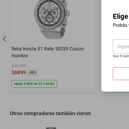
Color
Acero
Elige
Color Extensible
Acero
Podrás 
Defectos de f
Garantía con Proveedor
manipulacio
Ingre
Reloj Invicta S1 Rally 50255 Cuarzo
Reloj Invi
Hombre
Hombre
Son 5 núm
$13,799
$5698
$6899
$2849
-
50
%
-
50
Hasta
6
MSI
de
$1,149.83
Hasta
6
MSI
Otros compradores también vieron