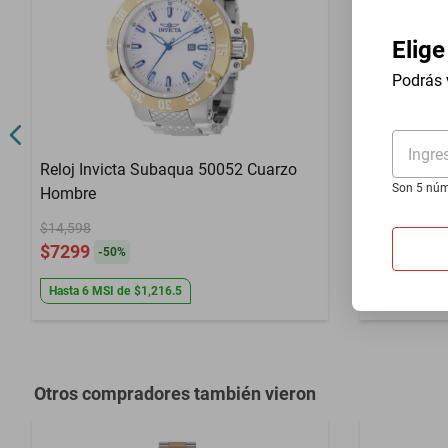
Color
Azul claro
Elige
Color Extensible
Azul claro
Podrás 
Defectos de f
Garantía con Proveedor
manipulacio
Meses de Garantía
36 MESES
Ingre
Reloj Invicta Subaqua 50052 Cuarzo
Compra inter
Son 5 núm
Hombre
Reloj Titan
$14,598
plateada y 
$7299
-
50
%
$1084
$998
-
7
%
Hasta
6
MSI
de
$1,216.5
Otros compradores también vieron