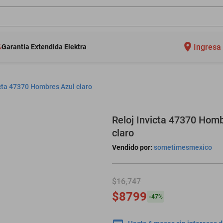
Ingresa 
Garantía Extendida Elektra
icta 47370 Hombres Azul claro
Reloj Invicta 47370 Hom
claro
Vendido por:
sometimesmexico
$16,747
$8799
-
47
%