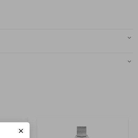
Silicona
Si
Azul claro
1 Reloj
Hombre