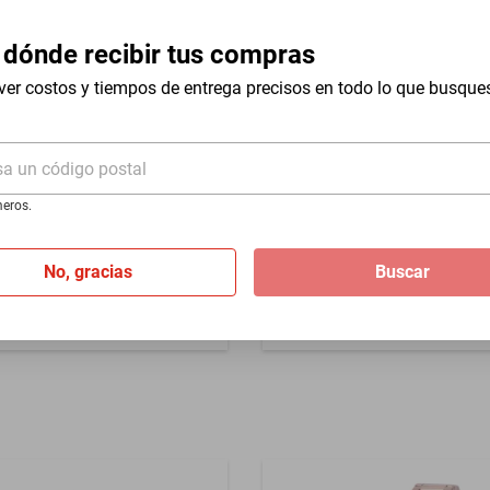
 dónde recibir tus compras
ver costos y tiempos de entrega precisos en todo lo que busque
abrica, no aplica mala
n
sa un código postal
Reloj Invicta 47
nacional
eros.
 Quartz analógico con esfera
$4938
$1799
correa metálica para mujer
-
63
%
No, gracias
Buscar
Hasta
6
MSI
de
$299.83