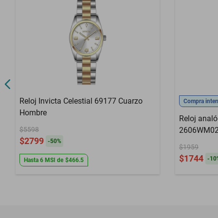
Reloj Invicta Celestial 69177 Cuarzo
Compra inter
Hombre
Reloj anal
$5598
2606WM02 p
$2799
-
50
%
$1959
$1744
-
10
Hasta
6
MSI
de
$466.5