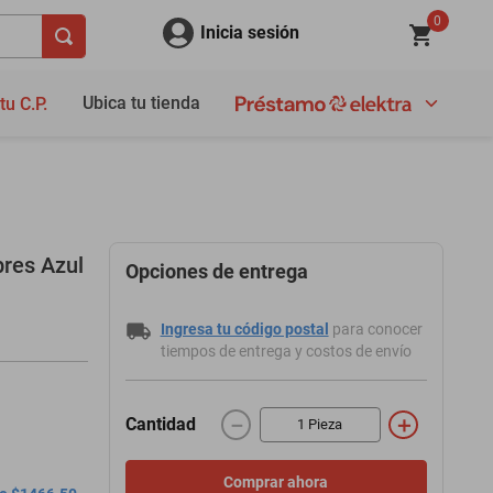
0
Inicia sesión
Ubica tu tienda
tu C.P.
bres Azul
Opciones de entrega
Ingresa tu código postal
para conocer
tiempos de entrega y costos de envío
－
＋
Cantidad
Comprar ahora