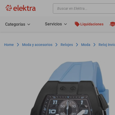
Buscar en Elektra...
TÉRMINOS MÁS BUSCADOS
motos
Servicios
Categorías
Liquidaciones
moto
celulares
Moda y accesorios
Relojes
Moda
Reloj Inv
iphones
refrigeradores
lavadoras
colchones
salas
oppo
minisplit