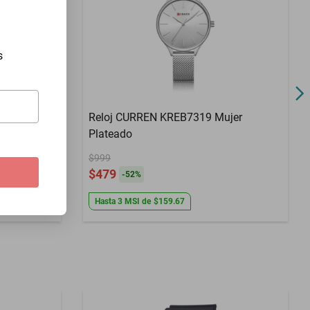
s
401 Hombres Oro, acero
Reloj CURREN KREB7319 Mujer
Plateado
$999
$479
-
52
%
Hasta
3
MSI
de
$159.67