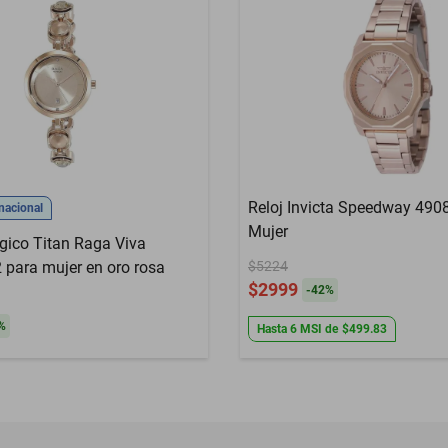
Reloj Invicta Speedway 490
nacional
Mujer
ógico Titan Raga Viva
ara mujer en oro rosa
$5224
$2999
-
42
%
%
Hasta
6
MSI
de
$499.83