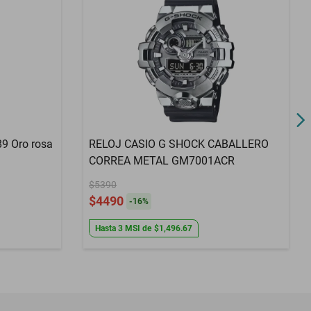
89 Oro rosa
RELOJ CASIO G SHOCK CABALLERO
CORREA METAL GM7001ACR
$5390
$4490
-
16
%
Hasta
3
MSI
de
$1,496.67