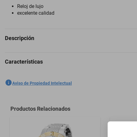
Reloj de lujo
excelente calidad
Descripción
Características
Reloj Invicta 47370 Hombres Azul claro
SKU
1300773998
Aviso de Propiedad Intelectual
Marca
INVICTA
Modelo
47370
Productos Relacionados
Material
Silicona
Material del Cristal
Flame Fusio