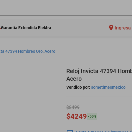
Ingresa 
Garantía Extendida Elektra
icta 47394 Hombres Oro, Acero
Reloj Invicta 47394 Homb
Acero
Vendido por:
sometimesmexico
$8499
$4249
-
50
%