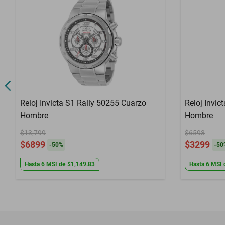
Reloj Invicta S1 Rally 50255 Cuarzo
Reloj Invic
Hombre
Hombre
$13,799
$6598
$6899
$3299
-
50
%
-
50
Hasta
6
MSI
de
$1,149.83
Hasta
6
MSI