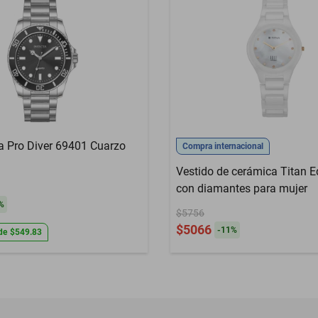
ta Pro Diver 69401 Cuarzo
Compra internacional
Vestido de cerámica Titan E
con diamantes para mujer
%
$5756
$5066
-
11
%
de
$549.83