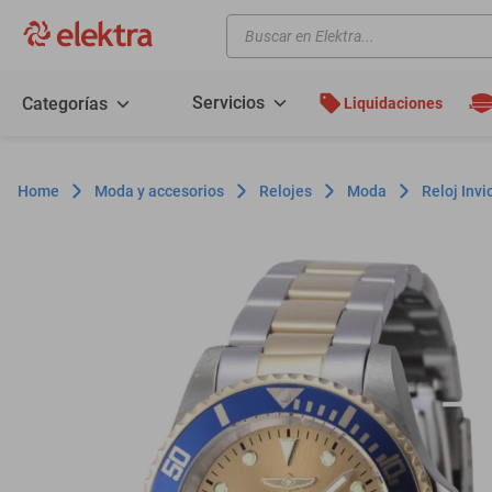
Buscar en Elektra...
TÉRMINOS MÁS BUSCADOS
motos
Servicios
Categorías
Liquidaciones
moto
celulares
Moda y accesorios
Relojes
Moda
Reloj Inv
iphones
refrigeradores
lavadoras
colchones
salas
oppo
minisplit