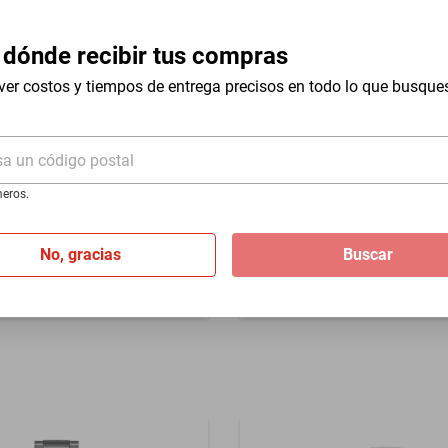
 dónde recibir tus compras
ver costos y tiempos de entrega precisos en todo lo que busque
abrica, no aplica mala
n
sa un código postal
nacional
Compra internacional
eros.
ta II Chronograph 1326 para
Reloj Disney Minnie Mouse 
acero inoxidable
de 3 a 5 años con correa m
No, gracias
Buscar
$883
$778
%
-
11
%