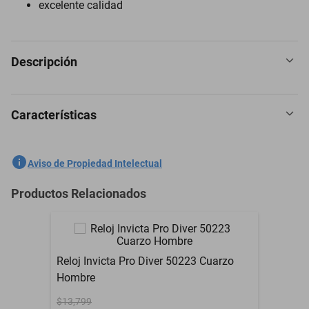
excelente calidad
Descripción
Características
Reloj Invicta 47572 Hombres Negro
SKU
1300773796
Aviso de Propiedad Intelectual
Marca
INVICTA
Productos Relacionados
Modelo
47572
Material
Acero inoxidable
Reloj Invicta Pro Diver 50223 Cuarzo
Material de la Correa
Acero inoxidable
Hombre
Material del Cristal
Flame Fusion
$13,799