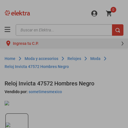
0
Buscar en Elektra...
TÉRMINOS MÁS BUSCADOS
Ingresa tu C.P.
motos
moto
Moda y accesorios
Relojes
Moda
celulares
Reloj Invicta 47572 Hombres Negro
iphones
Reloj Invicta 47572 Hombres Negro
refrigeradores
Vendido por:
sometimesmexico
lavadoras
colchones
salas
oppo