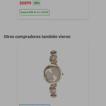
$6899
-
50
%
Resistencia al Agua
Si
Hasta
6
MSI
de
$1,149.83
Color
Negro
Color Caratula
Negro
Color Extensible
Negro
Otros compradores también vieron
Contenido del Empaque
1 Reloj
Defectos de fabrica, no
Garantía con Proveedor
aplica mala
manipulacion
Género
Hombre