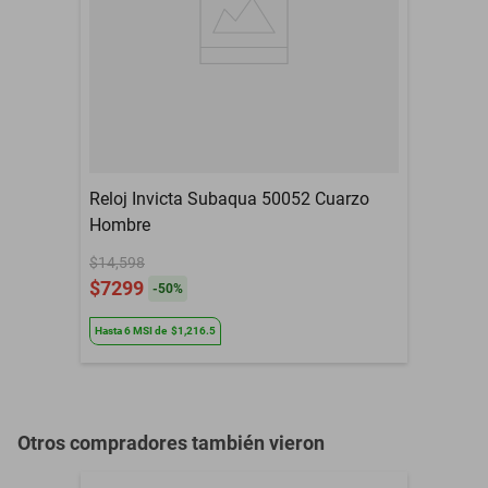
Resistencia al Agua
Si
Color
Acero
Color Caratula
Acero
Color Extensible
Acero
Reloj Invicta Subaqua 50052 Cuarzo
Contenido del Empaque
1 Reloj
Hombre
Defectos de fabrica, no
Garantía con Proveedor
aplica mala
$14,598
manipulacion
$7299
-
50
%
Género
Hombre
Hasta
6
MSI
de
$1,216.5
Otros compradores también vieron