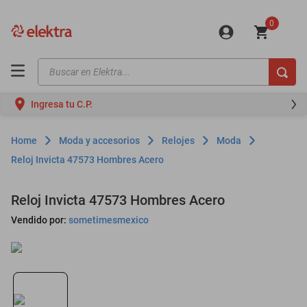
0
Buscar en Elektra...
TÉRMINOS MÁS BUSCADOS
Ingresa tu C.P.
motos
moto
Moda y accesorios
Relojes
Moda
celulares
Reloj Invicta 47573 Hombres Acero
iphones
Reloj Invicta 47573 Hombres Acero
refrigeradores
Vendido por:
sometimesmexico
lavadoras
colchones
salas
oppo