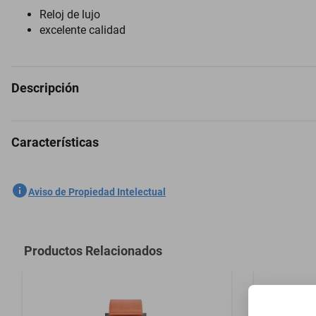
Reloj de lujo
excelente calidad
Descripción
Características
Reloj Invicta 47757 Hombres Acero
SKU
1300773718
Aviso de Propiedad Intelectual
Marca
INVICTA
Modelo
47757
Productos Relacionados
Material
Acero inoxid
Material del Cristal
Flame Fusio