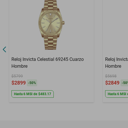
Reloj Invicta Celestial 69245 Cuarzo
Reloj Invi
Hombre
Hombre
$5799
$5698
$2899
$2849
-
50
%
-
50
Hasta
6
MSI
de
$483.17
Hasta
6
MSI