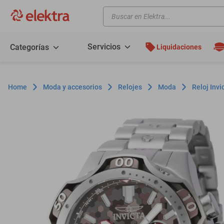
Buscar en Elektra...
TÉRMINOS MÁS BUSCADOS
motos
Servicios
Categorías
Liquidaciones
moto
celulares
Moda y accesorios
Relojes
Moda
Reloj Inv
iphones
refrigeradores
lavadoras
colchones
salas
oppo
motoneta