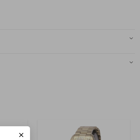
Acero inoxidable
Si
Acero
1 Reloj
Hombre