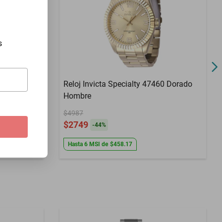
s
Reloj Invicta Specialty 47460 Dorado
Hombre
cero
$4987
$2749
-
44
%
Hasta
6
MSI
de
$458.17