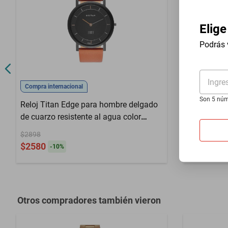
Color
Acero
Elige
Color Extensible
Acero
Podrás 
Defectos de f
Garantía con Proveedor
manipulacio
Ingre
Compra internacional
Compra inter
Son 5 núm
Reloj Titan Edge para hombre delgado
Reloj Invic
de cuarzo resistente al agua color
hombre de 
marrón
$2898
$2889
$2580
$2456
-
10
%
-
14
Otros compradores también vieron