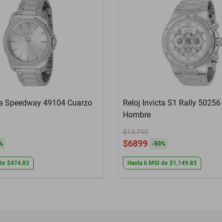
cta Speedway 49104 Cuarzo
Reloj Invicta S1 Rally 5025
Hombre
$13,799
$6899
%
-
50
%
de
$474.83
Hasta
6
MSI
de
$1,149.83