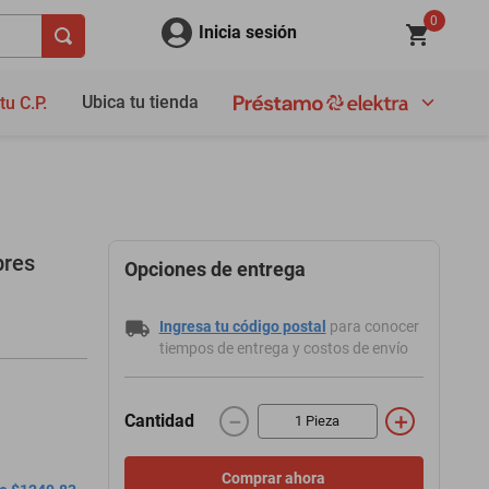
0
Inicia sesión
Ubica tu tienda
tu C.P.
bres
Opciones de entrega
Ingresa tu código postal
para conocer
tiempos de entrega y costos de envío
－
＋
Cantidad
Comprar ahora