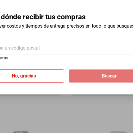
 dónde recibir tus compras
ver costos y tiempos de entrega precisos en todo lo que busque
abrica, no aplica mala
n
sa un código postal
nacional
Compra internacional
eros.
ta II Chronograph 1326 para
Reloj - Invicta - Pro Diver - A
acero inoxidable
inoxidable - 43 mm
No, gracias
Buscar
$2245
$2021
%
-
9
%