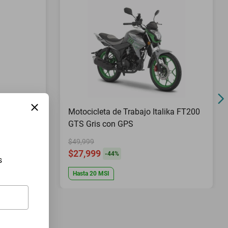
Pies Top
Motocicleta de Trabajo Italika FT200
GTS Gris con GPS
$49,999
$27,999
-
44
%
s
Hasta
20
MSI