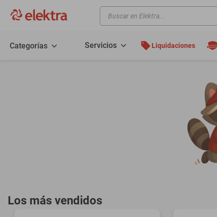
Buscar en Elektra...
TÉRMINOS MÁS BUSCADOS
motos
Servicios
Categorías
Liquidaciones
moto
celulares
iphones
refrigeradores
lavadoras
colchones
salas
oppo
minisplit
Los más vendidos