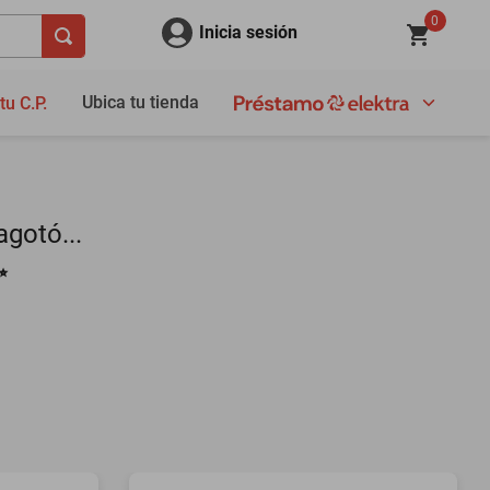
0
Inicia sesión
Ubica tu tienda
tu C.P.
gotó...
✨