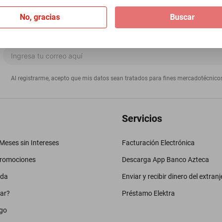
No, gracias
Buscar
Al registrarme, acepto que mis datos sean tratados para fines mercadotécnico
Servicios
eses sin Intereses
Facturación Electrónica
promociones
Descarga App Banco Azteca
uda
Enviar y recibir dinero del extranj
ar?
Préstamo Elektra
go