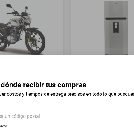
a Italika FT150 GTS Gris
Refrigerador Whirlpool 17 
Mount WT1736N Silver
 dónde recibir tus compras
$19,999
$9999
-
54
%
-
50
%
ver costos y tiempos de entrega precisos en todo lo que busque
I
Hasta
18
MSI
de
$555.5
sa un código postal
eros.