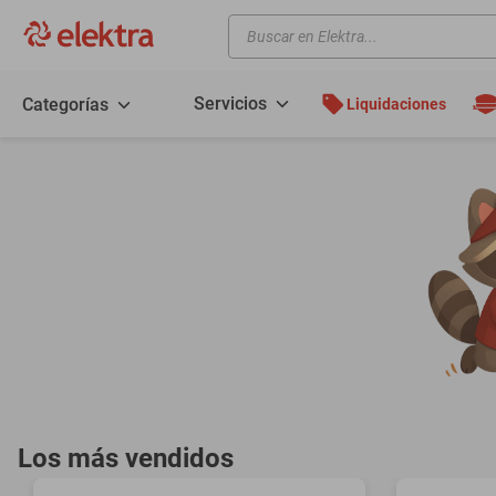
Buscar en Elektra...
TÉRMINOS MÁS BUSCADOS
motos
Servicios
Categorías
Liquidaciones
moto
celulares
iphones
refrigeradores
lavadoras
colchones
salas
oppo
minisplit
Los más vendidos