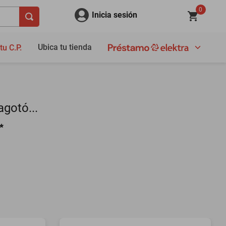
0
Inicia sesión
Ubica tu tienda
tu C.P.
gotó...
✨