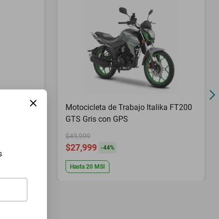
Pies Top
Motocicleta de Trabajo Italika FT200
GTS Gris con GPS
$49,999
$27,999
-
44
%
s
Hasta
20
MSI