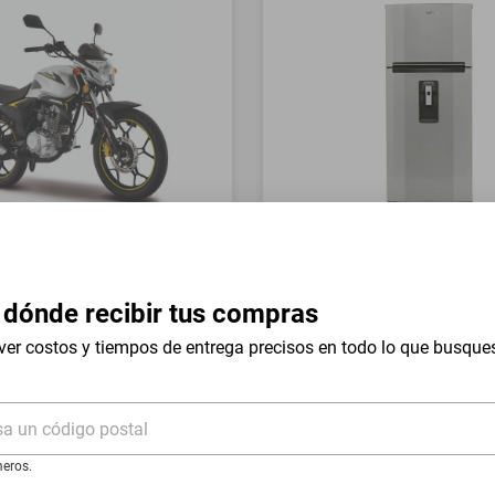
a Italika FT150 GTS Gris
Refrigerador Whirlpool 17 
Mount WT1736N Silver
 dónde recibir tus compras
$19,999
$9999
-
54
%
-
50
%
ver costos y tiempos de entrega precisos en todo lo que busque
I
Hasta
18
MSI
de
$555.5
sa un código postal
eros.