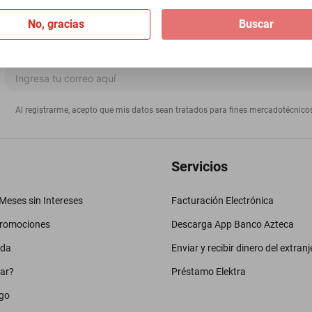
No, gracias
Buscar
Al registrarme, acepto que mis datos sean tratados para fines mercadotécnico
Servicios
eses sin Intereses
Facturación Electrónica
promociones
Descarga App Banco Azteca
uda
Enviar y recibir dinero del extranj
ar?
Préstamo Elektra
go