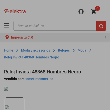
0
Buscar en Elektra...
TÉRMINOS MÁS BUSCADOS
Ingresa tu C.P.
motos
moto
Moda y accesorios
Relojes
Moda
celulares
Reloj Invicta 48368 Hombres Negro
iphones
Reloj Invicta 48368 Hombres Negro
refrigeradores
Vendido por:
sometimesmexico
lavadoras
colchones
salas
oppo