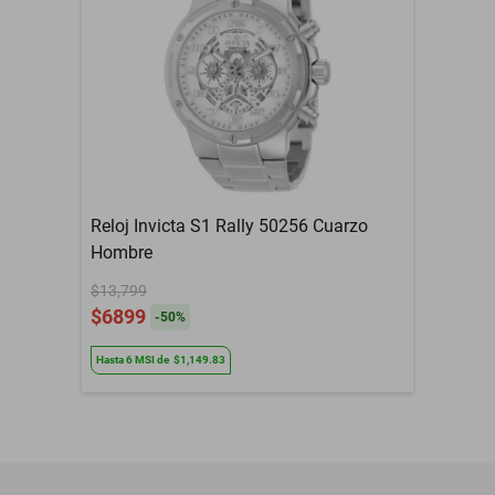
Reloj Invicta S1 Rally 50256 Cuarzo
Hombre
$13,799
$6899
-
50
%
Hasta
6
MSI
de
$1,149.83