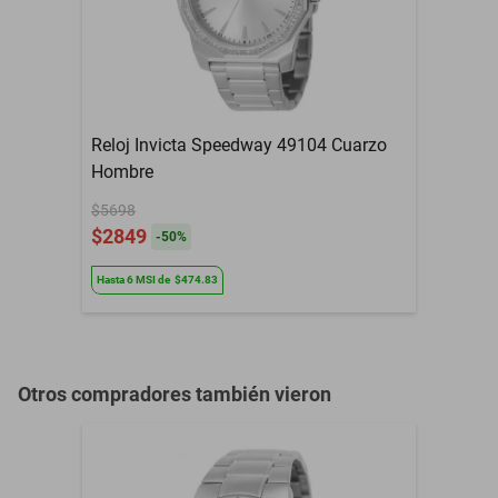
Resistencia al Agua
Si
Color
Negro
Color Caratula
Negro
Reloj Invicta Speedway 49104 Cuarzo
Color Extensible
Negro
Hombre
Contenido del Empaque
1 Reloj
$5698
$2849
-
50
%
Defectos de fabrica, no
Garantía con Proveedor
aplica mala
Hasta
6
MSI
de
$474.83
manipulacion
Género
Hombre
Otros compradores también vieron