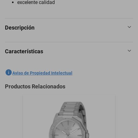
excelente calidad
Descripción
Características
Reloj Invicta 48368 Hombres Negro
SKU
1300772957
Aviso de Propiedad Intelectual
Marca
INVICTA
Productos Relacionados
Modelo
48368
Material
Silicona
Material de la Correa
Silicona
Material del Cristal
Flame Fusion