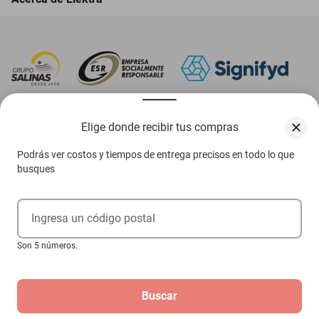
‎ Descarga nuestra App Elektra
Elige donde recibir tus compras
Podrás ver costos y tiempos de entrega precisos en todo lo que
busques
Aviso de privacidad
Ejerce tus derechos ARCO
Ingresa un código postal
Condiciones Venta Digital
Son 5 números.
Condiciones Tienda Física
Buscar
Las promociones de
www.elektra.mx
pueden diferir de las promociones publicadas en tienda.
El formato de los precios puede verse afectado por las configuraciones y diferencia de
navegadores