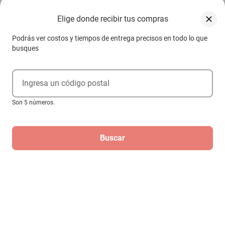
Elige donde recibir tus compras
Podrás ver costos y tiempos de entrega precisos en todo lo que
busques
Ingresa un código postal
Son 5 números.
Reloj Invicta Pro Diver 69236 Cuarzo
Buscar
Hombre
$6998
$1599
-
77
%
Hasta
6
MSI
de
$266.5