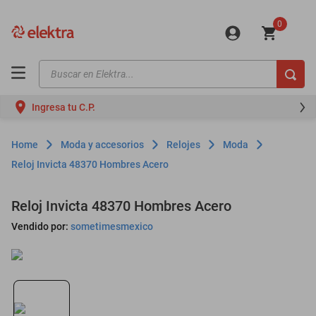
0
Buscar en Elektra...
TÉRMINOS MÁS BUSCADOS
Ingresa tu C.P.
motos
moto
Moda y accesorios
Relojes
Moda
celulares
Reloj Invicta 48370 Hombres Acero
iphones
Reloj Invicta 48370 Hombres Acero
refrigeradores
Vendido por:
sometimesmexico
lavadoras
colchones
salas
oppo