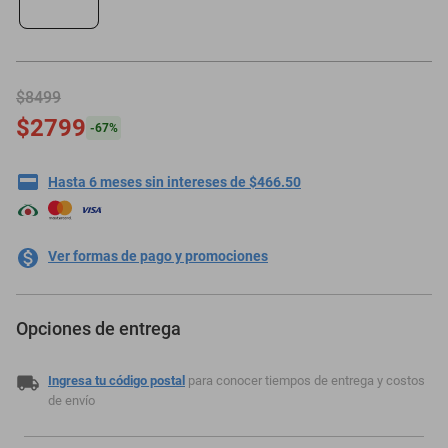
motoneta
$8499
$2799
-
67
%
Hasta 6 meses sin intereses de $466.50
Ver formas de pago y promociones
Opciones de entrega
Ingresa tu código postal
para conocer tiempos de entrega y costos
de envío