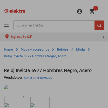
0
Buscar en Elektra...
TÉRMINOS MÁS BUSCADOS
Ingresa tu C.P.
motos
moto
Moda y accesorios
Relojes
Moda
celulares
Reloj Invicta 6977 Hombres Negro, Acero
iphones
Reloj Invicta 6977 Hombres Negro, Acero
refrigeradores
Vendido por:
sometimesmexico
lavadoras
colchones
salas
oppo