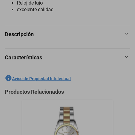
Reloj de lujo
excelente calidad
Descripción
Características
Reloj Invicta 6977 Hombres Negro, Acero
SKU
1300772917
Aviso de Propiedad Intelectual
Marca
INVICTA
Productos Relacionados
Modelo
6977
Silicona, Acero
Material
inoxidable
Silicona, Acero
Material de la Correa
inoxidable