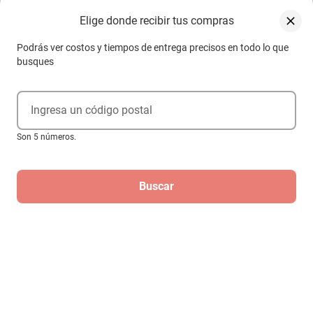
Elige donde recibir tus compras
Podrás ver costos y tiempos de entrega precisos en todo lo que
busques
Ingresa un código postal
Son 5 números.
Buscar
Reloj Invicta Pro Diver 69236 Cuarzo
Hombre
$6998
$1599
-
77
%
Hasta
6
MSI
de
$266.5