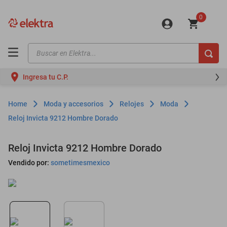
0
Buscar en Elektra...
TÉRMINOS MÁS BUSCADOS
Ingresa tu C.P.
motos
moto
Moda y accesorios
Relojes
Moda
celulares
Reloj Invicta 9212 Hombre Dorado
iphones
Reloj Invicta 9212 Hombre Dorado
refrigeradores
Vendido por:
sometimesmexico
lavadoras
colchones
salas
oppo