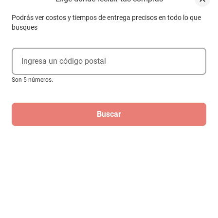
Podrás ver costos y tiempos de entrega precisos en todo lo que
busques
Ingresa un código postal
Son 5 números.
Buscar
Reloj Invicta Pro Diver 50250 Cuarzo
Hombre
$15,799
$7899
-
50
%
Hasta
6
MSI
de
$1,316.5