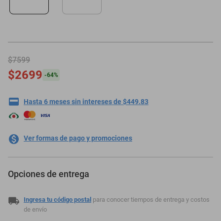
minisplit
$7599
$2699
-
64
%
Hasta 6 meses sin intereses de $449.83
Ver formas de pago y promociones
Opciones de entrega
Ingresa tu código postal
para conocer tiempos de entrega y costos
de envío