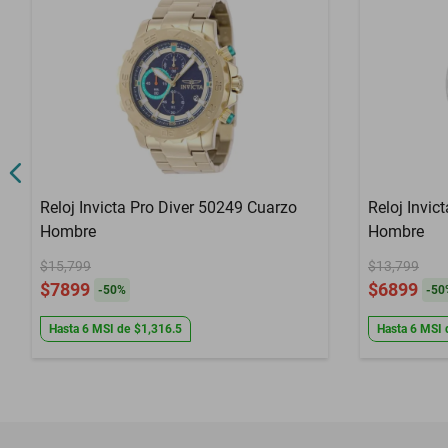
Reloj Invicta Pro Diver 50249 Cuarzo
Reloj Invic
Hombre
Hombre
$15,799
$13,799
$7899
$6899
-
50
%
-
50
Hasta
6
MSI
de
$1,316.5
Hasta
6
MSI