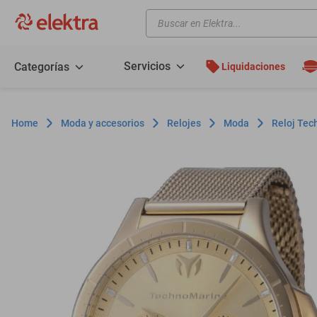
Buscar en Elektra...
TÉRMINOS MÁS BUSCADOS
motos
Servicios
Categorías
Liquidaciones
moto
celulares
Moda y accesorios
Relojes
Moda
Reloj Te
iphones
refrigeradores
lavadoras
colchones
salas
oppo
motoneta