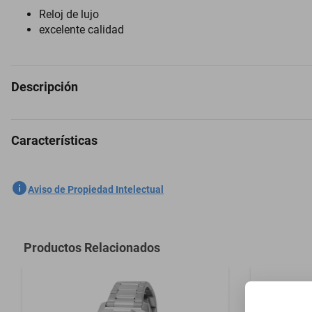
Reloj de lujo
excelente calidad
Descripción
Características
Reloj Technomarine TM-822024 Hombres Oro
SKU
1300774491
Aviso de Propiedad Intelectual
Marca
TECHNOMAR
Modelo
TM-822024
Productos Relacionados
Material
Acero inoxid
Material del Cristal
Flame Fusio