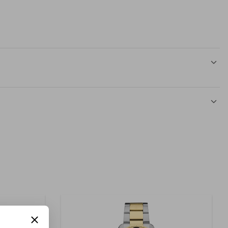
Acero inoxidable
Si
Oro
1 Reloj
Hombre