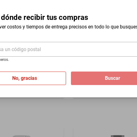
 dónde recibir tus compras
ver costos y tiempos de entrega precisos en todo lo que busque
abrica, no aplica mala
n
sa un código postal
ta S1 Rally 50256 Cuarzo
Compra internacional
eros.
Reloj Titan Edge para homb
de cuarzo resistente al agua
marrón
%
No, gracias
Buscar
$2898
$2580
-
10
%
de
$1,149.83