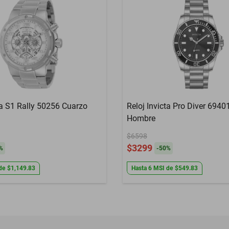
ta S1 Rally 50256 Cuarzo
Reloj Invicta Pro Diver 6940
Hombre
$6598
$3299
%
-
50
%
de
$1,149.83
Hasta
6
MSI
de
$549.83