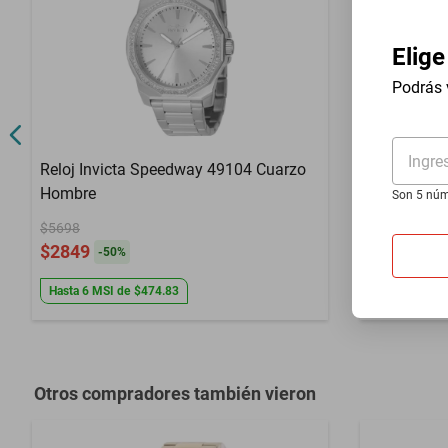
Color
Oro
Elige
Color Extensible
Oro
Podrás 
Defectos de f
Garantía con Proveedor
manipulacio
Ingre
Reloj Invicta Speedway 49104 Cuarzo
Reloj Invic
Hombre
Hombre
Son 5 núm
$5698
$13,799
$2849
$6899
-
50
%
-
50
Hasta
6
MSI
de
$474.83
Hasta
6
MSI
Otros compradores también vieron