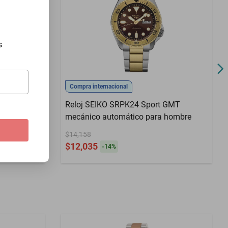
s
Compra internacional
re delgado
Reloj SEIKO SRPK24 Sport GMT
 color
mecánico automático para hombre
$14,158
$12,035
-
14
%