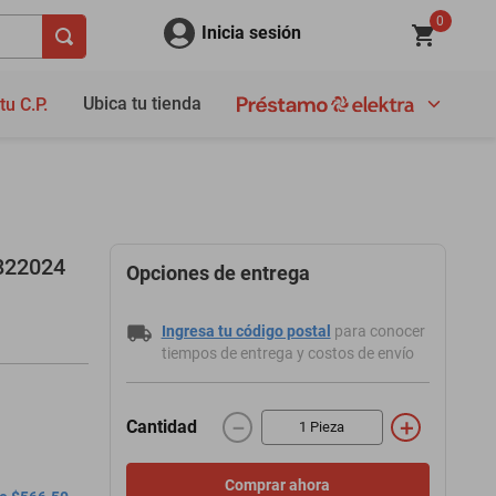
0
Inicia sesión
Ubica tu tienda
tu C.P.
822024
Opciones de entrega
Ingresa tu código postal
para conocer
tiempos de entrega y costos de envío
－
＋
Cantidad
Comprar ahora