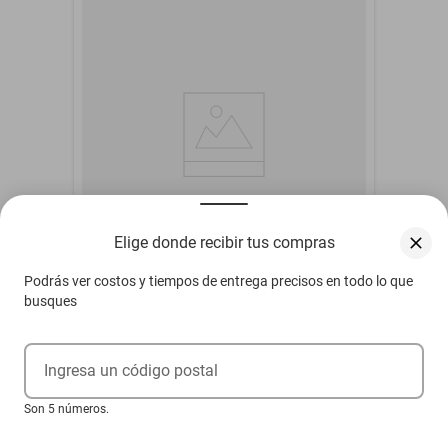
Superficie con
Tratamiento de Fácil
No
Lavado
Tamaño de Colchón
Matrimonial
Stretch Algodón
Tela
Poliester
Tela Antiderrapante en
Sí
Tapa Inferior
Elige donde recibir tus compras
Tela Antiderrapante en
No
Tapa Superior
Podrás ver costos y tiempos de entrega precisos en todo lo que
Tela Guardapolvo
No
Colchón Ortopédico Matrimonial Serta
busques
Person + 2 Almohadas Clasica
Tipo de Colchoneta
Pillow Top
$6500
Ingresa un código postal
$3299
-
49
%
Son 5 números.
Hasta
6
MSI
de
$549.83