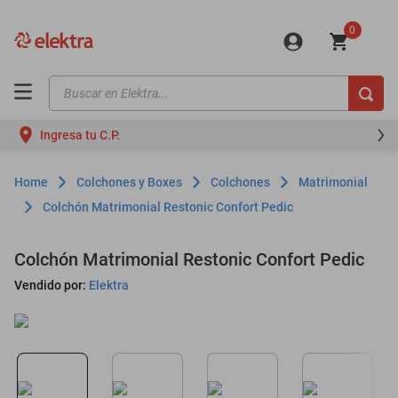
0
Buscar en Elektra...
TÉRMINOS MÁS BUSCADOS
Ingresa tu C.P.
motos
moto
Colchones y Boxes
Colchones
Matrimonial
celulares
Colchón Matrimonial Restonic Confort Pedic
iphones
Colchón Matrimonial Restonic Confort Pedic
refrigeradores
Vendido por:
Elektra
lavadoras
colchones
salas
oppo