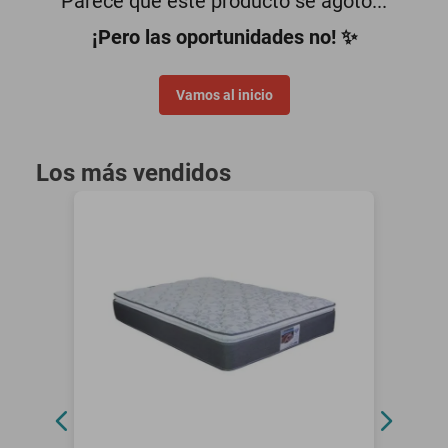
Parece que este producto se agotó...
motoneta
¡Pero las oportunidades no! ✨
Vamos al inicio
Los más vendidos