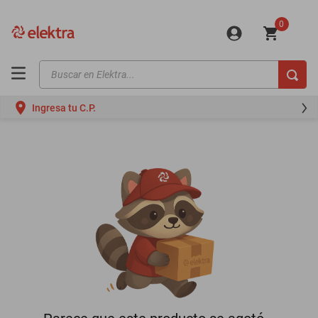
0
Buscar en Elektra...
TÉRMINOS MÁS BUSCADOS
Ingresa tu C.P.
motos
moto
celulares
iphones
refrigeradores
lavadoras
colchones
salas
oppo