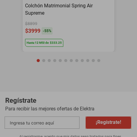
Colchón Matrimonial Spring Air
Supreme
$8899
$3999
-
55
%
Hasta
12
MSI
de
$333.25
Regístrate
Para recibir las mejores ofertas de
Elektra
¡Regístrate!
Al registrarme, acepto que mis datos sean tratados para fines