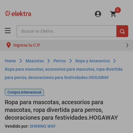
0
Buscar en Elektra...
TÉRMINOS MÁS BUSCADOS
Ingresa tu C.P.
motos
moto
Mascotas
Perros
Ropa y Accesorios
celulares
Ropa para mascotas, accesorios para mascotas, ropa divertida
para perros, decoraciones para festividades.HOGAWAY
iphones
refrigeradores
Compra internacional
lavadoras
Ropa para mascotas, accesorios para
mascotas, ropa divertida para perros,
colchones
decoraciones para festividades.HOGAWAY
salas
Vendido por:
SHINING WAY
oppo