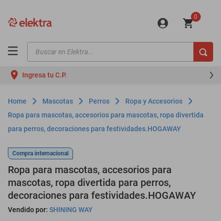
0
Buscar en Elektra...
TÉRMINOS MÁS BUSCADOS
Ingresa tu C.P.
motos
moto
Mascotas
Perros
Ropa y Accesorios
celulares
Ropa para mascotas, accesorios para mascotas, ropa divertida
para perros, decoraciones para festividades.HOGAWAY
iphones
refrigeradores
Compra internacional
lavadoras
Ropa para mascotas, accesorios para
mascotas, ropa divertida para perros,
colchones
decoraciones para festividades.HOGAWAY
salas
Vendido por:
SHINING WAY
oppo