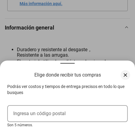
Más información aquí.
Información general
Duradero y resistente al desgaste，
Resistente a las arrugas.
El material utilizado, poliéster seleccionado,
buen tacto y alta durabilidad.
ano de obra exquisita, la ropa hecha hace
Elige donde recibir tus compras
que la mascota se ajuste mejor
El material de la ropa es resistente a las
Podrás ver costos y tiempos de entrega precisos en todo lo que
arrugas, con alta resistencia
busques
Ingresa un código postal
Descripción
Son 5 números.