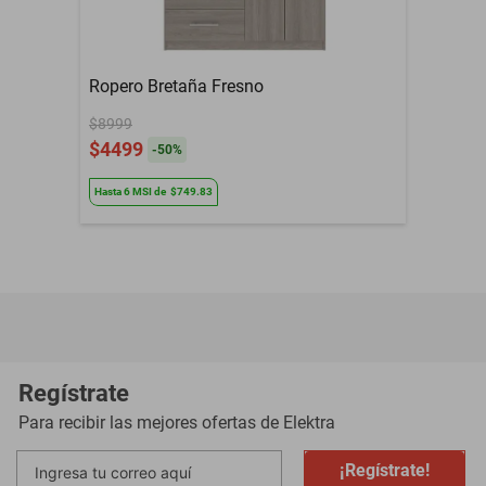
Ropero Bretaña Fresno
$8999
$4499
-
50
%
Hasta
6
MSI
de
$749.83
Regístrate
Para recibir las mejores ofertas de
Elektra
¡Regístrate!