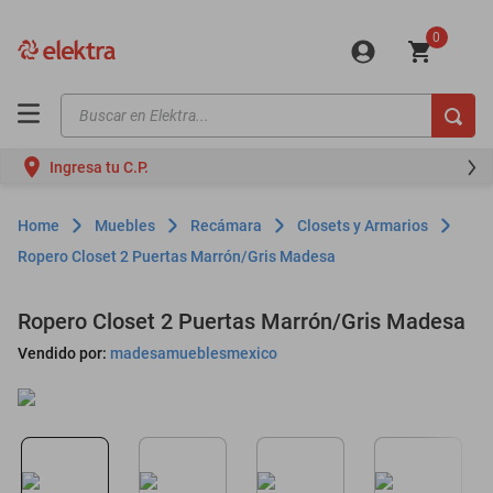
0
Buscar en Elektra...
TÉRMINOS MÁS BUSCADOS
Ingresa tu C.P.
motos
moto
Muebles
Recámara
Closets y Armarios
celulares
Ropero Closet 2 Puertas Marrón/Gris Madesa
iphones
Ropero Closet 2 Puertas Marrón/Gris Madesa
refrigeradores
Vendido por:
madesamueblesmexico
lavadoras
colchones
salas
oppo