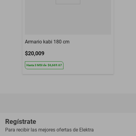
los proveedores responsables con el medio ambiente. Todo el
plástico utilizado en la producción se recicla y los restos se
reutilizan. Invertimos en el desarrollo de nuestros empleados y en
acciones que benefician a la comunidad.
Armario kabi 180 cm
$20,009
Hasta
3
MSI
de
$6,669.67
Regístrate
Para recibir las mejores ofertas de
Elektra