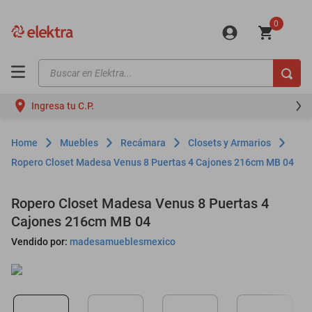
0
Buscar en Elektra...
TÉRMINOS MÁS BUSCADOS
Ingresa tu C.P.
motos
moto
Muebles
Recámara
Closets y Armarios
celulares
Ropero Closet Madesa Venus 8 Puertas 4 Cajones 216cm MB 04
iphones
Ropero Closet Madesa Venus 8 Puertas 4
refrigeradores
Cajones 216cm MB 04
lavadoras
Vendido por:
madesamueblesmexico
colchones
salas
motoneta