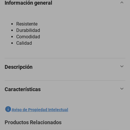
Información general
Resistente
Durabilidad
Comodidad
Calidad
Descripción
Características
Sandalia casual de la marca furor de color cafe material tacto piel
salvaje tentación
SKU
1300609650
Aviso de Propiedad Intelectual
Marca
FUROR
Productos Relacionados