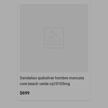
194-04210 Salvaje
Modelo
Tentación
Ocasión
Casual
Contenido del Empaque
1par
Deportes
Interiores
Recomendados
Estilo
Casual
La garantía es de 30
Garantía con Proveedor
días en su empaque
original.
Material
Tacto Piel
Sandalias quiksilver hombre moncata
Material de la suela
Sintético
core beach verde cq10105mg
$699