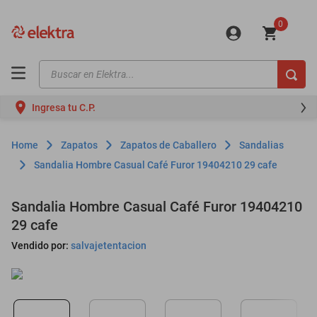
0
Buscar en Elektra...
TÉRMINOS MÁS BUSCADOS
Ingresa tu C.P.
motos
moto
Zapatos
Zapatos de Caballero
Sandalias
celulares
Sandalia Hombre Casual Café Furor 19404210 29 cafe
iphones
Sandalia Hombre Casual Café Furor 19404210
refrigeradores
29 cafe
lavadoras
Vendido por:
salvajetentacion
colchones
salas
motoneta