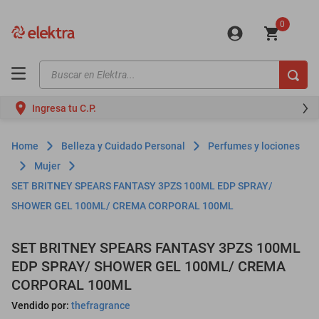
0
Buscar en Elektra...
TÉRMINOS MÁS BUSCADOS
Ingresa tu C.P.
motos
moto
Belleza y Cuidado Personal
Perfumes y lociones
celulares
Mujer
SET BRITNEY SPEARS FANTASY 3PZS 100ML EDP SPRAY/
iphones
SHOWER GEL 100ML/ CREMA CORPORAL 100ML
refrigeradores
lavadoras
SET BRITNEY SPEARS FANTASY 3PZS 100ML
EDP SPRAY/ SHOWER GEL 100ML/ CREMA
colchones
CORPORAL 100ML
salas
Vendido por:
thefragrance
oppo