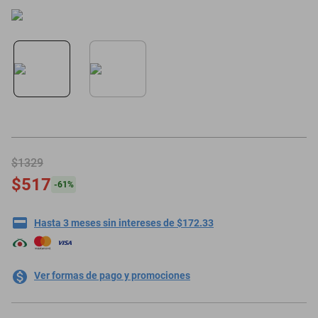
motoneta
$1329
$517
-
61
%
Hasta 3 meses sin intereses de $172.33
Ver formas de pago y promociones