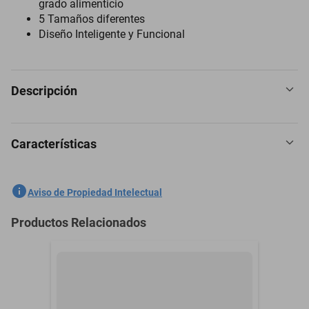
grado alimenticio
5 Tamaños diferentes
Diseño Inteligente y Funcional
Descripción
Características
[BOWLS DE COCINA] Tazones fabricados 100% en acero inoxidable
de grado alimenticio de alto rendimiento, resistentes, duraderos
con acabados de espejo y satinado a prueba de huellas
SKU
1300856946
Aviso de Propiedad Intelectual
[SET DE 5 TAMAÑOS] Incluye bowls de 580 ml (14×5,5 cm), 900 ml
Marca
BLUELANDER
Productos Relacionados
(16×6,5 cm), 1600 ml (20×7,5 cm), 2050 ml (22.5×9.5 cm) y 2600 ml
Modelo
CBHH-0848
(24×8,5 cm), más profundos que los estándar, ideales para mezclar,
marinar y almacenar
Color
Acero
[TU ALIADO EN LA COCINA] Parte de nuestra línea profesional,
Contenido del Empaque
5 piezas de bowls