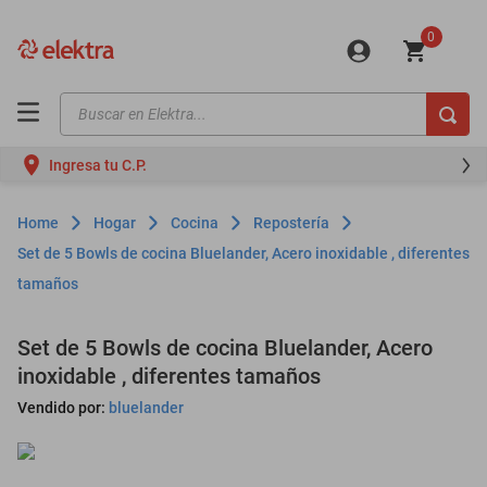
0
Buscar en Elektra...
TÉRMINOS MÁS BUSCADOS
Ingresa tu C.P.
motos
moto
Hogar
Cocina
Repostería
celulares
Set de 5 Bowls de cocina Bluelander, Acero inoxidable , diferentes
tamaños
iphones
refrigeradores
Set de 5 Bowls de cocina Bluelander, Acero
lavadoras
inoxidable , diferentes tamaños
colchones
Vendido por:
bluelander
salas
motoneta