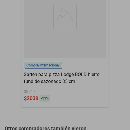
estos tazones están diseñados para mezclar, batir o preparar
Cambio por defectos de
cualquier receta, prácticos, resistentes y listos para acompañarte
fabrica en 20 días
en todas tus creaciones culinarias
naturales tras la compra.
Para reembolsos, la
solicitud debe hacerse
[DISEÑO INTELIGENTE Y COMPACTO] Hechos con tecnología de
también en ese plazo y
punta para un uso rudo diario, además, se apilan fácilmente para
Garantía con Proveedor
el producto debe
devolverse en su estado
ahorrar espacio en el armario o refrigerador cuando no se usan
original y con la
envoltura. Tras la
[FÁCILES DE LIMPIAR] Apto para lavavajillas, su interior brillante y
revisión, se aprobará
una devolución total o
exterior satinado permiten una limpieza rápida y sin esfuerzo,
Compra internacional
parcial según su estado
perfectos para el uso diario en cocinas exigentes
Sartén para pizza Lodge BOLD hierro
Material
Acero inoxidable
fundido sazonado 35 cm
Antiadherente
$2317
No
$2039
-
11
%
Dimensiones (L x Al x
0.22 m x 0.1 m x 0.24 m
An)
Otros compradores también vieron