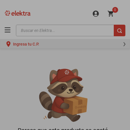
0
Buscar en Elektra...
TÉRMINOS MÁS BUSCADOS
Ingresa tu C.P.
motos
moto
celulares
iphones
refrigeradores
lavadoras
colchones
salas
oppo