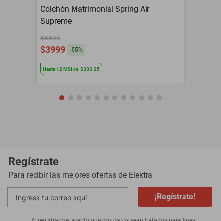
Colchón Matrimonial Spring Air
Supreme
$8899
$3999
-
55
%
Hasta
12
MSI
de
$333.25
Regístrate
Para recibir las mejores ofertas de
Elektra
¡Regístrate!
Al registrarme, acepto que mis datos sean tratados para fines