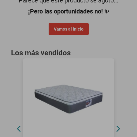
Parece que este producto se agotó...
motoneta
¡Pero las oportunidades no! ✨
Vamos al inicio
Los más vendidos