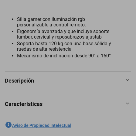
Silla gamer con iluminación rgb
personalizable a control remoto.
Ergonomía avanzada y que incluye soporte
lumbar, cervical y reposabrazos ajustab
Soporta hasta 120 kg con una base sólida y
ruedas de alta resistencia
Mecanismo de inclinación desde 90° a 160°
Descripción
Características
Lleva tus sesiones de juego al siguiente nivel con la silla gamer
phantom rgb de atom games. diseñada para ofrecer la máxima
comodidad y un estilo único, esta silla cuenta con iluminación rgb
SKU
1300775463
Aviso de Propiedad Intelectual
personalizable, reposabrazos ajustables y soporte lumbar,
asegurando largas horas de juego sin comprometer t