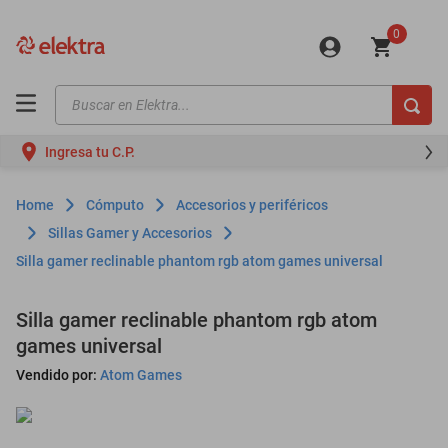
0
Buscar en Elektra...
TÉRMINOS MÁS BUSCADOS
Ingresa tu C.P.
motos
moto
Cómputo
Accesorios y periféricos
celulares
Sillas Gamer y Accesorios
Silla gamer reclinable phantom rgb atom games universal
iphones
refrigeradores
Silla gamer reclinable phantom rgb atom
lavadoras
games universal
colchones
Vendido por:
Atom Games
salas
motoneta