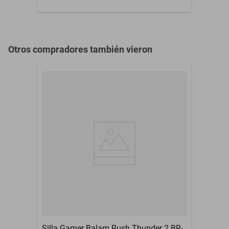
Batería
/ 2a
Meses de Garantía
01 MES
Otros compradores también vieron
Silla Gamer Balam Rush Thunder 2 BR-