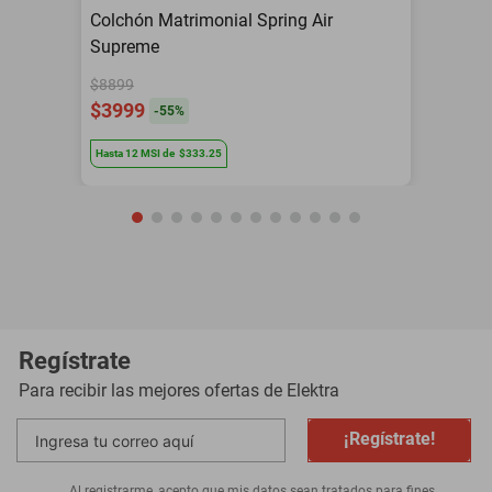
Colchón Matrimonial Spring Air
Supreme
$8899
$3999
-
55
%
Hasta
12
MSI
de
$333.25
Regístrate
Para recibir las mejores ofertas de
Elektra
¡Regístrate!
Al registrarme, acepto que mis datos sean tratados para fines