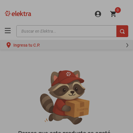
0
Buscar en Elektra...
TÉRMINOS MÁS BUSCADOS
Ingresa tu C.P.
motos
moto
celulares
iphones
refrigeradores
lavadoras
colchones
salas
oppo