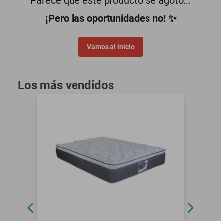
Parece que este producto se agotó...
minisplit
¡Pero las oportunidades no! ✨
Vamos al inicio
Los más vendidos