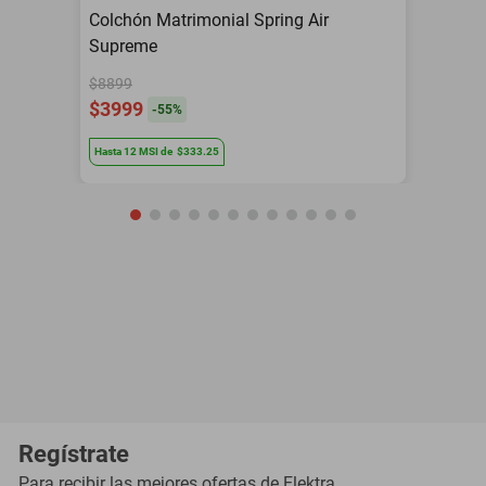
Colchón Matrimonial Spring Air
Supreme
$8899
$3999
-
55
%
Hasta
12
MSI
de
$333.25
Regístrate
Para recibir las mejores ofertas de
Elektra