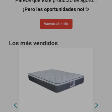
Parece que este producto se agotó...
minisplit
¡Pero las oportunidades no! ✨
Vamos al inicio
Los más vendidos