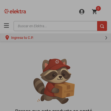
0
Buscar en Elektra...
TÉRMINOS MÁS BUSCADOS
Ingresa tu C.P.
motos
moto
celulares
iphones
refrigeradores
lavadoras
colchones
salas
oppo