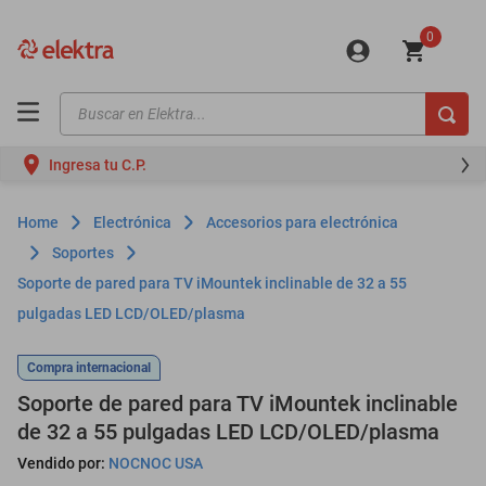
0
Buscar en Elektra...
TÉRMINOS MÁS BUSCADOS
Ingresa tu C.P.
motos
moto
Electrónica
Accesorios para electrónica
celulares
Soportes
Soporte de pared para TV iMountek inclinable de 32 a 55
iphones
pulgadas LED LCD/OLED/plasma
refrigeradores
lavadoras
Compra internacional
Soporte de pared para TV iMountek inclinable
colchones
de 32 a 55 pulgadas LED LCD/OLED/plasma
salas
Vendido por:
NOCNOC USA
motoneta