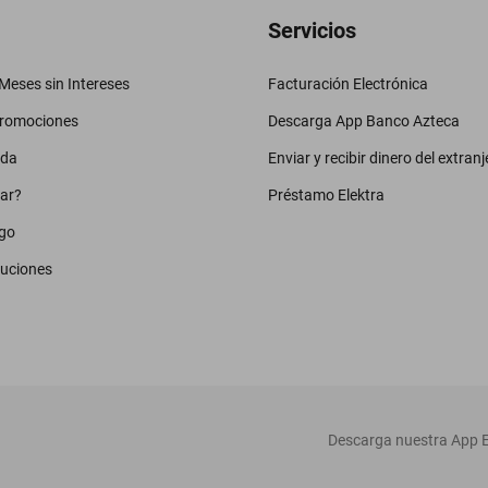
Servicios
eses sin Intereses
Facturación Electrónica
promociones
Descarga App Banco Azteca
uda
Enviar y recibir dinero del extranj
ar?
Préstamo Elektra
go
luciones
‎ Descarga nuestra App E