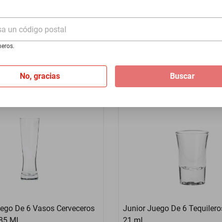
l
Café 265 ml
$716
sa un código postal
eros.
No, gracias
Buscar
go De 6 Vasos Cerveceros
Junior Juego De 6 Tequilero
85 Ml.
21 ml