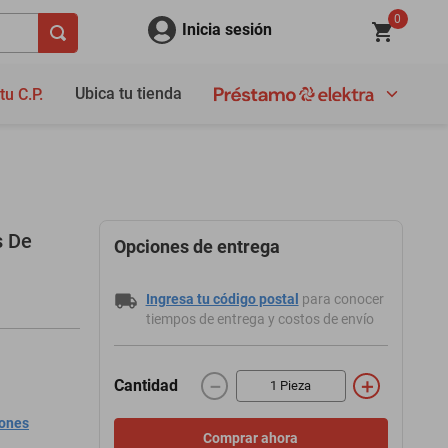
0
Inicia sesión
Ubica tu tienda
tu C.P.
s De
Opciones de entrega
Ingresa tu código postal
para conocer
tiempos de entrega y costos de envío
－
＋
Cantidad
iones
Comprar ahora