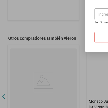
Vidrio 90 m
$279
Ingre
Son 5 núm
Otros compradores también vieron
Mónaco Jue
De Vidrio 3