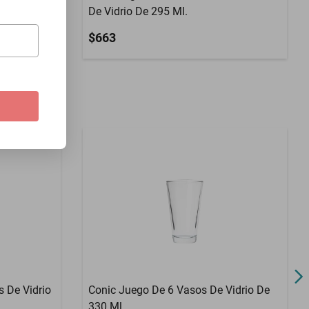
De Vidrio De 295 Ml.
$663
s De Vidrio
Conic Juego De 6 Vasos De Vidrio De
330 Ml.