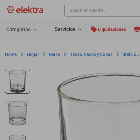
Buscar en Elektra...
TÉRMINOS MÁS BUSCADOS
motos
Servicios
Categorías
Liquidaciones
moto
celulares
Hogar
Mesa
Tazas, Vasos y Copas
Stelvio 
iphones
refrigeradores
lavadoras
colchones
salas
oppo
minisplit