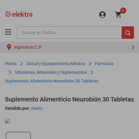
0
Buscar en Elektra...
TÉRMINOS MÁS BUSCADOS
Ingresa tu C.P.
motos
moto
Salud y Equipamiento Médico
Farmacia
celulares
Vitaminas, Minerales y Suplementos
Suplemento Alimenticio Neurobión 30 Tabletas
iphones
refrigeradores
Suplemento Alimenticio Neurobión 30 Tabletas
lavadoras
Vendido por:
mutio
colchones
salas
oppo