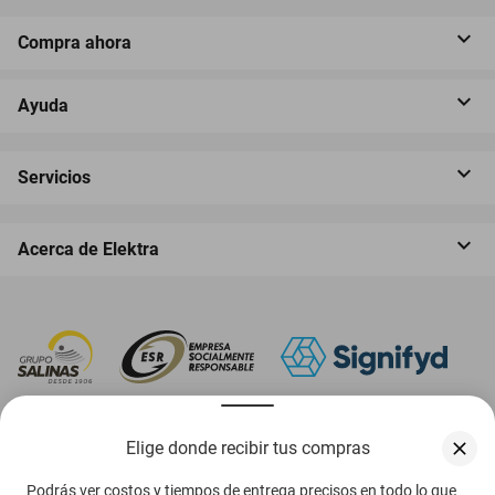
Compra ahora
Ayuda
Servicios
Acerca de Elektra
‎ Descarga nuestra App Elektra
Elige donde recibir tus compras
Podrás ver costos y tiempos de entrega precisos en todo lo que