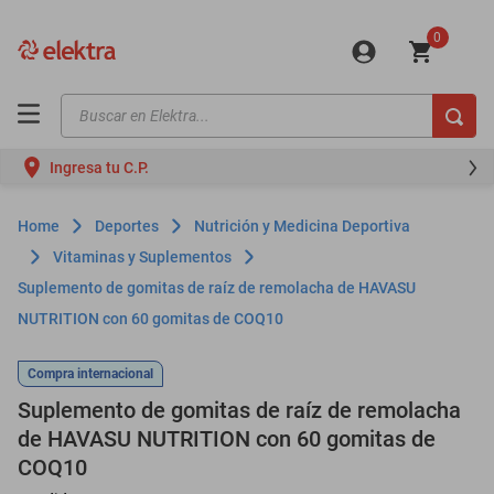
0
Buscar en Elektra...
TÉRMINOS MÁS BUSCADOS
Ingresa tu C.P.
motos
moto
Deportes
Nutrición y Medicina Deportiva
celulares
Vitaminas y Suplementos
Suplemento de gomitas de raíz de remolacha de HAVASU
iphones
NUTRITION con 60 gomitas de COQ10
refrigeradores
lavadoras
Compra internacional
Suplemento de gomitas de raíz de remolacha
colchones
de HAVASU NUTRITION con 60 gomitas de
salas
COQ10
oppo