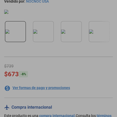
Vendido por:
NOCNOC USA
motoneta
$739
$673
-
8
%
Ver formas de pago y promociones
Compra internacional
Este producto es una
compra internacional.
Consulta los
términos