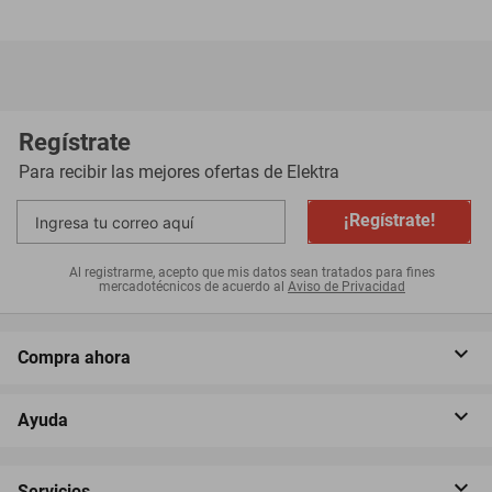
mentales, para que puedas alcanzar tu máximo rendimiento.
Mejorado con el CoQ10, es el suplemento energético y de óxido
nítrico más delicioso. - Envasado en cada gomita es la cantidad
perfecta de remolacha para lograr la máxima resistencia física;
nuestra mezcla especial puede ayudar a apoyar el rendimiento y la
Regístrate
recuperación, por lo que puedes entrenar más duro y más tiempo.
Para recibir las mejores ofertas de
Elektra
¡Regístrate!
Al registrarme, acepto que mis datos sean tratados para fines
mercadotécnicos de acuerdo al
Aviso de Privacidad
Compra ahora
Ayuda
Servicios