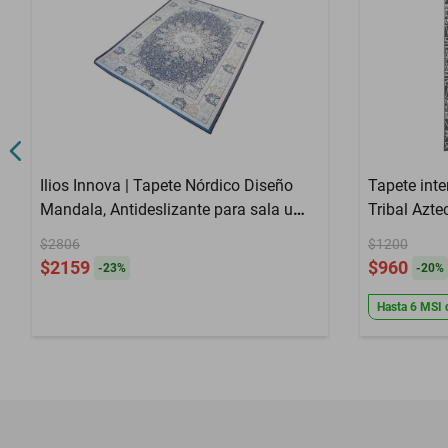
Ilios Innova | Tapete Nórdico Diseño
Tapete interior
Mandala, Antideslizante para sala u
oficina
$2806
$1200
$2159
$960
-
23
%
-
20
%
Hasta
6
MSI