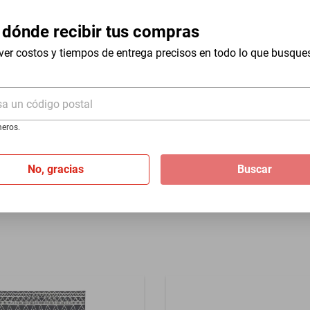
6 m x 0.18 m
 dónde recibir tus compras
ver costos y tiempos de entrega precisos en todo lo que busque
le 40x60 cm, Gris claro BN-
Ilios Innova | Tapete decorat
sa un código postal
Diseño Ópalo y antideslizan
eros.
$2806
$2159
-
23
%
No, gracias
Buscar