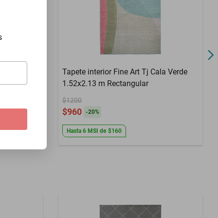
s
ivo nórtico
Tapete interior Fine Art Tj Cala Verde
te
1.52x2.13 m Rectangular
$1200
$960
-
20
%
Hasta
6
MSI
de
$160