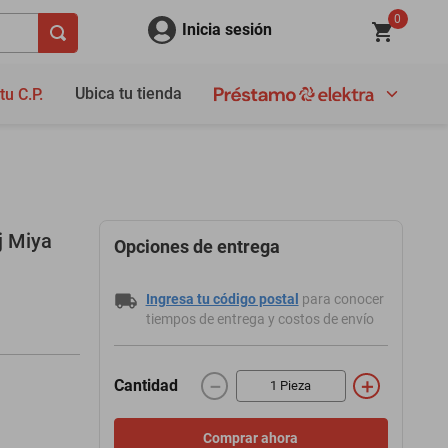
0
Inicia sesión
Ubica tu tienda
tu C.P.
Tj Miya
Opciones de entrega
Ingresa tu código postal
para conocer
tiempos de entrega y costos de envío
－
＋
Cantidad
Comprar ahora