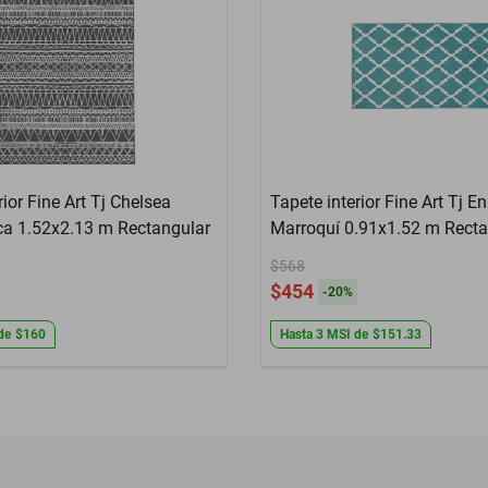
 Fine Art Tj Chelsea
Tapete interior Fine Art Tj Enrejado
Tribal Azteca 1.52x2.13 m Rectangular
Marroquí 0.91x1
$568
$454
-
20
%
de
$160
Hasta
3
MSI
de
$151.33