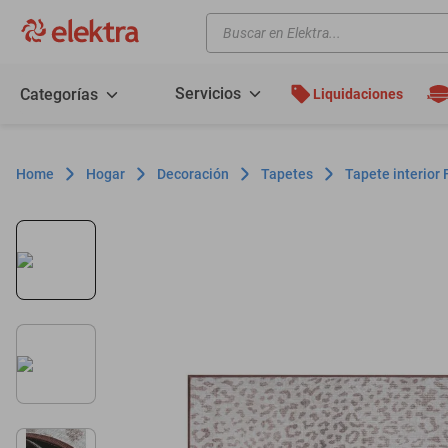
Buscar en Elektra...
TÉRMINOS MÁS BUSCADOS
motos
Servicios
Categorías
Liquidaciones
moto
celulares
Hogar
Decoración
Tapetes
Tapete interior
iphones
refrigeradores
lavadoras
colchones
salas
motoneta
oppo