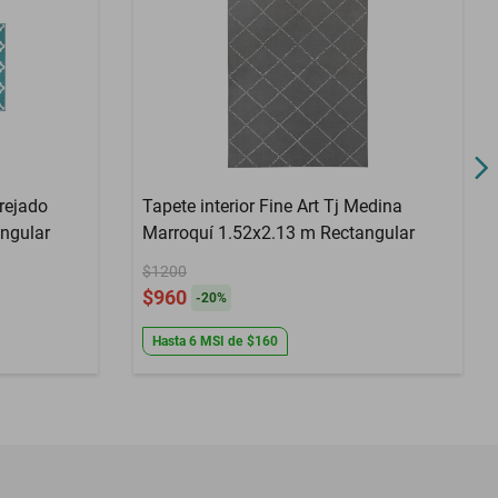
Tapete interior Fine Art Tj Medina
.52 m Rectangular
Marroquí 1.52x2.13 m Rectangular
$1200
$960
-
20
%
Hasta
6
MSI
de
$160