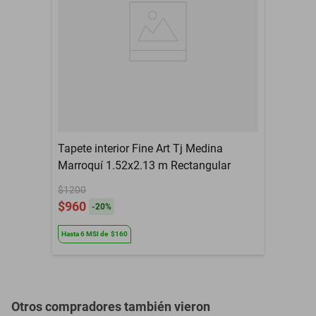
Por defecto de
Garantía con Proveedor
fabricación
Material
Microfiber Polyester
Color
Luz y gris oscuro
Contenido del Empaque
1 Tapete Decorativo
Dimensiones (L x Al x
0.49 m x 0.06 m x 0.34
An)
m
Tapete interior Fine Art Tj Medina
Marroquí 1.52x2.13 m Rectangular
$1200
$960
-
20
%
Hasta
6
MSI
de
$160
Otros compradores también vieron