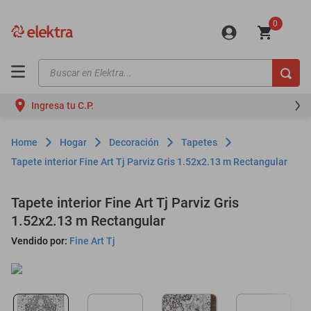
0
Buscar en Elektra...
TÉRMINOS MÁS BUSCADOS
Ingresa tu C.P.
motos
moto
Hogar
Decoración
Tapetes
celulares
Tapete interior Fine Art Tj Parviz Gris 1.52x2.13 m Rectangular
iphones
Tapete interior Fine Art Tj Parviz Gris
refrigeradores
1.52x2.13 m Rectangular
lavadoras
Vendido por:
Fine Art Tj
colchones
salas
motoneta