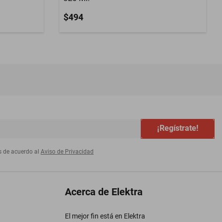
$494
¡Regístrate!
s de acuerdo al
Aviso de Privacidad
Acerca de Elektra
El mejor fin está en Elektra