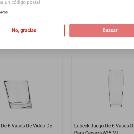
sa un código postal
za 635 Ml.
Café 265 ml
eros.
$716
No, gracias
Buscar
 De 6 Vasos De Vidrio De
Lubeck Juego De 6 Vasos De
Para Cerveza 635 Ml.