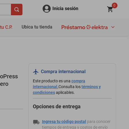
0
Inicia sesión
Ubica tu tienda
tu C.P.
Compra internacional
roPress
Este producto es una
compra
cero
internacional.
Consulta los
términos y
condiciones
aplicables.
Opciones de entrega
Ingresa tu código postal
para conocer
tiempos de entrega y costos de envío