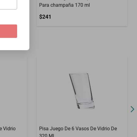
Para champaña 170 ml
$241
 Vidrio
Pisa Juego De 6 Vasos De Vidrio De
320 Ml.