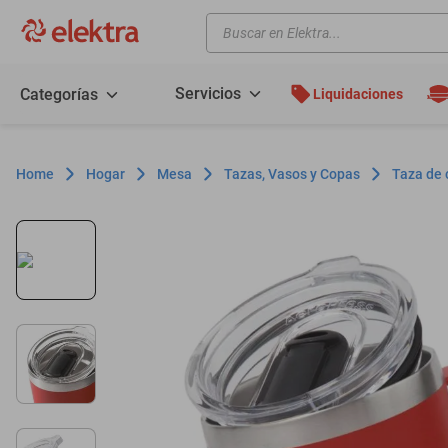
Buscar en Elektra...
TÉRMINOS MÁS BUSCADOS
motos
Servicios
Categorías
Liquidaciones
moto
celulares
Hogar
Mesa
Tazas, Vasos y Copas
Taza de 
iphones
refrigeradores
lavadoras
colchones
salas
oppo
motoneta