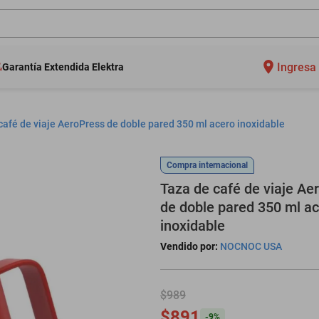
Ingresa 
Garantía Extendida Elektra
café de viaje AeroPress de doble pared 350 ml acero inoxidable
Compra internacional
Taza de café de viaje Ae
de doble pared 350 ml a
inoxidable
Vendido por:
NOCNOC USA
$989
$891
-
9
%