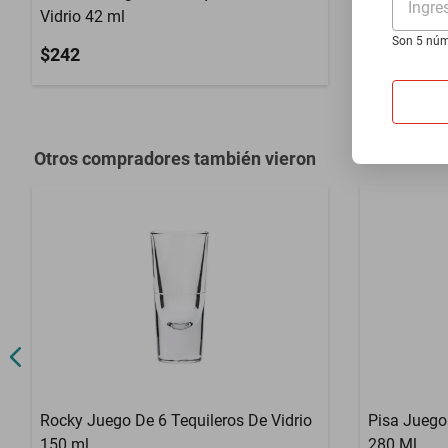
Ingre
Vidrio 42 ml
Para Cerve
Son 5 núm
$242
$721
Otros compradores también vieron
Rocky Juego De 6 Tequileros De Vidrio
Pisa Juego
150 ml
280 Ml.